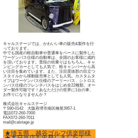
キャルステージでは、かわいい車の販売&製作を行
っております。
中でも国産の軽自動車や普通車をベースに製作した
ワーゲンバス仕様の自動車は、全国のお客様に成約
を頂いております。普段の街乗りはもちろん、キャ
ンピングカーとしても人気で、軽キャンパーから高
い注目を集めています。また、注目度抜群の目立つ
スタイルから移動販売車としても人気。カスタムタ
イプはワーゲンバス仕様のアーリーバス、シトロエ
ンバス仕様のフレンチバスをはじめ全22種類。オー
ダー製作可能です！あなただけの世界に1台の車、
お作りになりませんか？
株式会社キャルステージ
〒590-0142 大阪府堺市南区檜尾3957-1
電話072-260-7000
FAX072-260-7011
mail@calstage.jp
★埼玉県 越谷ゴルフ倶楽部様
★本日当店を出発しました！