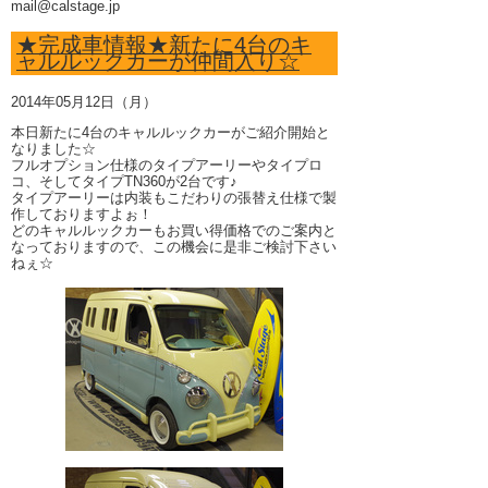
mail@calstage.jp
★完成車情報★新たに4台のキ
ャルルックカーが仲間入り☆
2014年05月12日（月）
本日新たに4台のキャルルックカーがご紹介開始と
なりました☆
フルオプション仕様のタイプアーリーやタイプロ
コ、そしてタイプTN360が2台です♪
タイプアーリーは内装もこだわりの張替え仕様で製
作しておりますよぉ！
どのキャルルックカーもお買い得価格でのご案内と
なっておりますので、この機会に是非ご検討下さい
ねぇ☆