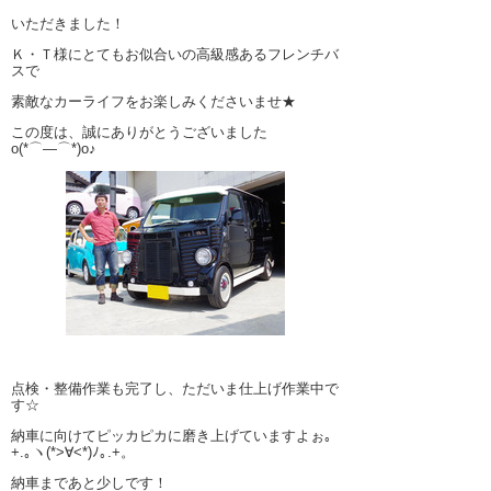
いただきました！
Ｋ・Ｔ様にとてもお似合いの高級感あるフレンチバ
スで
素敵なカーライフをお楽しみくださいませ★
この度は、誠にありがとうございました
o(*⌒―⌒*)o♪
点検・整備作業も完了し、ただいま仕上げ作業中で
す☆
納車に向けてピッカピカに磨き上げていますよぉ｡
+.｡ヽ(*>∀<*)ﾉ｡.+。
納車まであと少しです！