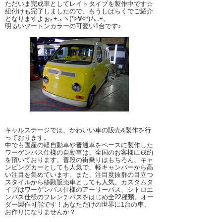
ただいま完成車としてレイトタイプを製作中です☆
組付けも完了しましたので、もうしばらくでご紹介
となりますよぉ｡+.｡ヽ(*>∀<*)ﾉ｡.+。
明るいツートンカラーの可愛い1台です♪
キャルステージでは、かわいい車の販売&製作を行
っております。
中でも国産の軽自動車や普通車をベースに製作した
ワーゲンバス仕様の自動車は、全国のお客様に成約
を頂いております。普段の街乗りはもちろん、キャ
ンピングカーとしても人気で、軽キャンパーから高
い注目を集めています。また、注目度抜群の目立つ
スタイルから移動販売車としても人気。カスタムタ
イプはワーゲンバス仕様のアーリーバス、シトロエ
ンバス仕様のフレンチバスをはじめ全22種類。オー
ダー製作可能です！あなただけの世界に1台の車、
お作りになりませんか？