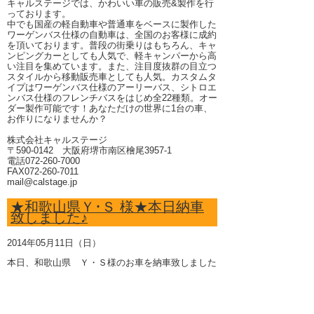
キャルステージでは、かわいい車の販売&製作を行
っております。
中でも国産の軽自動車や普通車をベースに製作した
ワーゲンバス仕様の自動車は、全国のお客様に成約
を頂いております。普段の街乗りはもちろん、キャ
ンピングカーとしても人気で、軽キャンパーから高
い注目を集めています。また、注目度抜群の目立つ
スタイルから移動販売車としても人気。カスタムタ
イプはワーゲンバス仕様のアーリーバス、シトロエ
ンバス仕様のフレンチバスをはじめ全22種類。オー
ダー製作可能です！あなただけの世界に1台の車、
お作りになりませんか？
株式会社キャルステージ
〒590-0142 大阪府堺市南区檜尾3957-1
電話072-260-7000
FAX072-260-7011
mail@calstage.jp
★和歌山県Ｙ･Ｓ 様★本日納車
致しました♪
2014年05月11日（日）
本日、和歌山県 Ｙ・Ｓ様のお車を納車致しました
☆
遠方よりご来店ありがとうございました♪
屋根もせり上がっちゃう人気カラーのツートン仕様
アーリータイプに乗って、いっぱいお出かけを楽し