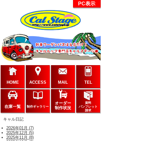
PC表示
HOME
ACCESS
MAIL
TEL
オーダー
資料
在庫一覧
制作ギャラリー
パンフレット
制作状況
請求
キャル日記
2026年01月 (7)
2025年12月 (5)
2025年11月 (8)