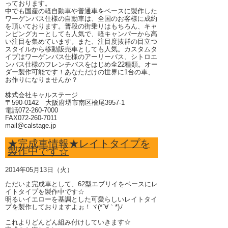
っております。
中でも国産の軽自動車や普通車をベースに製作した
ワーゲンバス仕様の自動車は、全国のお客様に成約
を頂いております。普段の街乗りはもちろん、キャ
ンピングカーとしても人気で、軽キャンパーから高
い注目を集めています。また、注目度抜群の目立つ
スタイルから移動販売車としても人気。カスタムタ
イプはワーゲンバス仕様のアーリーバス、シトロエ
ンバス仕様のフレンチバスをはじめ全22種類。オー
ダー製作可能です！あなただけの世界に1台の車、
お作りになりませんか？
株式会社キャルステージ
〒590-0142 大阪府堺市南区檜尾3957-1
電話072-260-7000
FAX072-260-7011
mail@calstage.jp
★完成車情報★レイトタイプを
製作中です☆
2014年05月13日（火）
ただいま完成車として、62型エブリイをベースにレ
イトタイプを製作中です☆
明るいイエローを基調とした可愛らしいレイトタイ
プを製作しておりますよぉ！ヾ(*´∀｀*)ﾉ
これよりどんどん組み付けしていきます☆