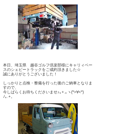
本日、埼玉県 越谷ゴルフ倶楽部様にキャリィベー
スのシェビートラックをご成約頂きました☆
誠にありがとうございました！
しっかりと点検・整備を行った後のご納車となりま
すので、
今しばらくお待ちくださいませ♪｡+.｡ヽ(*>∀<*)
ﾉ｡.+。