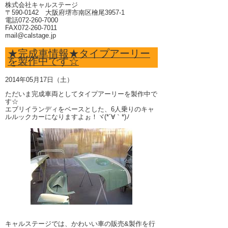
株式会社キャルステージ
〒590-0142 大阪府堺市南区檜尾3957-1
電話072-260-7000
FAX072-260-7011
mail@calstage.jp
★完成車情報★タイプアーリー
を製作中です☆
2014年05月17日（土）
ただいま完成車両としてタイプアーリーを製作中で
す☆
エブリイランディをベースとした、6人乗りのキャ
ルルックカーになりますよぉ！ヾ(*´∀｀*)ﾉ
キャルステージでは、かわいい車の販売&製作を行