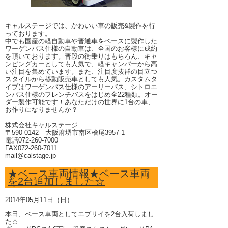
キャルステージでは、かわいい車の販売&製作を行
っております。
中でも国産の軽自動車や普通車をベースに製作した
ワーゲンバス仕様の自動車は、全国のお客様に成約
を頂いております。普段の街乗りはもちろん、キャ
ンピングカーとしても人気で、軽キャンパーから高
い注目を集めています。また、注目度抜群の目立つ
スタイルから移動販売車としても人気。カスタムタ
イプはワーゲンバス仕様のアーリーバス、シトロエ
ンバス仕様のフレンチバスをはじめ全22種類。オー
ダー製作可能です！あなただけの世界に1台の車、
お作りになりませんか？
株式会社キャルステージ
〒590-0142 大阪府堺市南区檜尾3957-1
電話072-260-7000
FAX072-260-7011
mail@calstage.jp
★ベース車両情報★ベース車両
を2台追加しました☆
2014年05月11日（日）
本日、ベース車両としてエブリイを2台入荷しまし
た☆