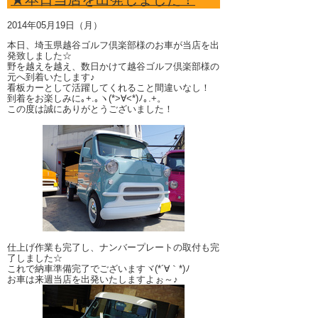
2014年05月19日（月）
本日、埼玉県越谷ゴルフ倶楽部様のお車が当店を出
発致しました☆
野を越えを越え、数日かけて越谷ゴルフ倶楽部様の
元へ到着いたします♪
看板カーとして活躍してくれること間違いなし！
到着をお楽しみに｡+.｡ヽ(*>∀<*)ﾉ｡.+。
この度は誠にありがとうございました！
仕上げ作業も完了し、ナンバープレートの取付も完
了しました☆
これで納車準備完了でございますヾ(*´∀｀*)ﾉ
お車は来週当店を出発いたしますよぉ～♪