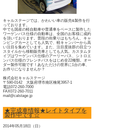
キャルステージでは、かわいい車の販売&製作を行
っております。
中でも国産の軽自動車や普通車をベースに製作した
ワーゲンバス仕様の自動車は、全国のお客様に成約
を頂いております。普段の街乗りはもちろん、キャ
ンピングカーとしても人気で、軽キャンパーから高
い注目を集めています。また、注目度抜群の目立つ
スタイルから移動販売車としても人気。カスタムタ
イプはワーゲンバス仕様のアーリーバス、シトロエ
ンバス仕様のフレンチバスをはじめ全22種類。オー
ダー製作可能です！あなただけの世界に1台の車、
お作りになりませんか？
株式会社キャルステージ
〒590-0142 大阪府堺市南区檜尾3957-1
電話072-260-7000
FAX072-260-7011
mail@calstage.jp
★完成車情報★レイトタイプを
製作中です☆
2014年05月18日（日）