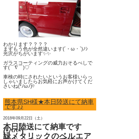
わかります？？？？
まずもう色が全然違います(´・ω・`)ﾉｼ
光沢がちがいます✨✨
ガラスコーティングの威力おそるべしで
す(⌒∇⌒)♡
車検の時にされたいというお客様いらっ
しゃいましたらお気軽にお声かけてくだ
さいね(*ﾉωﾉ)♡
熊本県SH様★本日陸送にて納車
です♪♪
2018年09月22日（土）
本日陸送にて納車です
(*^^*)
緑メタリックのベルエア