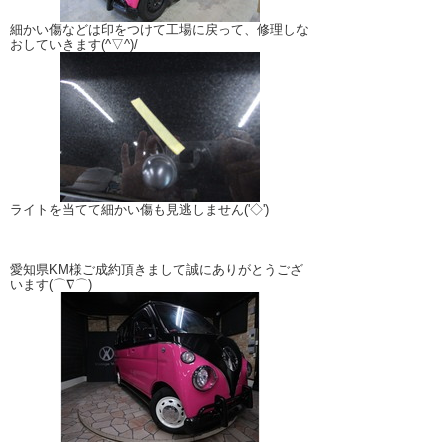
細かい傷などは印をつけて工場に戻って、修理しな
おしていきます(^▽^)/
ライトを当てて細かい傷も見逃しません('◇')ゞ
愛知県KM様ご成約頂きまして誠にありがとうござ
います(⌒∇⌒)