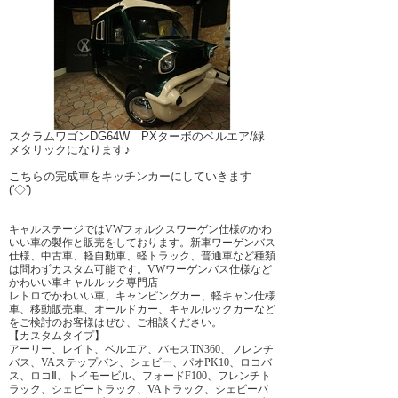
スクラムワゴンDG64W PXターボのベルエア/緑
メタリックになります♪
こちらの完成車をキッチンカーにしていきます
('◇')ゞ
キャルステージではVWフォルクスワーゲン仕様のかわ
いい車の製作と販売をしております。新車ワーゲンバス
仕様、中古車、軽自動車、軽トラック、普通車など種類
は問わずカスタム可能です。VWワーゲンバス仕様など
かわいい車キャルルック専門店
レトロでかわいい車、キャンピングカー、軽キャン仕様
車、移動販売車、オールドカー、キャルルックカーなど
をご検討のお客様はぜひ、ご相談ください。
【カスタムタイプ】
アーリー、レイト、ベルエア、バモスTN360、フレンチ
バス、VAステップバン、シェビー、パオPK10、ロコバ
ス、ロコⅡ、トイモービル、フォードF100、フレンチト
ラック、シェビートラック、VAトラック、シェビーバ