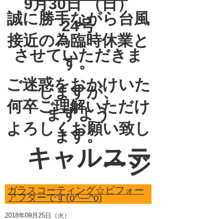
9月30日 （日）
誠に勝手ながら台風
24号
接近の為臨時休業と
させていただきま
す。
ご迷惑をおかけいた
しますが、
何卒ご理解いただけ
ますよう
よろしくお願い致し
ます。
キャルステ
ージ
ガラスコーティング☆ビフォー
アフターです(o^―^o)
2018年09月25日（火）