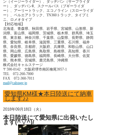
ン（イージーライダー）、ダッヂバン（サーフライダ
ー）、ダッヂバンⅡ、スクールバス（ブギーライダ
ー）、アーリートラック、エコノライン（スローライダ
ー）、ベルエアトラック、TN360トラック、タイプミ
ニ、ロメオタイプ
【対応地域】
北海道、青森県、秋田県、岩手県、宮城県、山形県、新
潟県、富山県、福岡県、茨城県、栃木県、群馬県、埼玉
県、東京都、神奈川県、千葉県、山梨県、長野県、静岡
県、愛知県、岐阜県、滋賀県、三重県、石川県、福井
県、奈良県、京都府、大阪府、兵庫県、和歌山県、山口
県、岡山県、広島県、鳥取県、島根県、高知県、香川
県、愛媛県、徳島県、福岡県、長崎県、大分県、佐賀
県、熊本県、宮城県、鹿児島県、沖縄県
株式会社キャルステージ
〒590-0142 大阪府堺市南区檜尾3957-1
TEL 072-260-7000
FAX 072-360-7011
mail@calstage.jp
愛知県KM様★本日陸送にて納車
します♪♪
2018年09月18日（火）
本日陸送にて愛知県に出発いたし
ます(^▽^)/