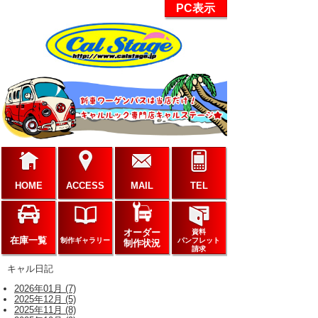
PC表示
HOME
ACCESS
MAIL
TEL
オーダー
資料
在庫一覧
制作ギャラリー
パンフレット
制作状況
請求
キャル日記
2026年01月 (7)
2025年12月 (5)
2025年11月 (8)