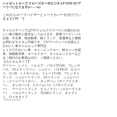
ハイゼットカーゴ クルーズターボビジネスP 2WD AT/ア
ーリーになります(o^―^o)♪
これからルーフバイザーとシートカバーを付けてい
きます(´艸｀*)
キャルステージではVWフォルクスワーゲン仕様のかわ
いい車の製作と販売をしております。新車ワーゲンバス
仕様、中古車、軽自動車、軽トラック、普通車など種類
は問わずカスタム可能です。VWワーゲンバス仕様など
かわいい車キャルルック専門店
レトロでかわいい車、キャンピングカー、軽キャン仕様
車、移動販売車、オールドカー、キャルルックカーなど
をご検討のお客様はぜひ、ご相談ください。
【カスタムタイプ】
アーリー、レイト、ベルエア、バモスTN360、フレンチ
バス、VAステップバン、シェビー、パオPK10、ロコバ
ス、ロコⅡ、トイモービル、フォードF100、フレンチト
ラック、シェビートラック、VAトラック、シェビーバ
ン（イージーライダー）、ダッヂバン（サーフライダ
ー）、ダッヂバンⅡ、スクールバス（ブギーライダ
ー）、アーリートラック、エコノライン（スローライダ
ー）、ベルエアトラック、TN360トラック、タイプミ
ニ、ロメオタイプ
【対応地域】
北海道、青森県、秋田県、岩手県、宮城県、山形県、新
潟県、富山県、福岡県、茨城県、栃木県、群馬県、埼玉
県、東京都、神奈川県、千葉県、山梨県、長野県、静岡
県、愛知県、岐阜県、滋賀県、三重県、石川県、福井