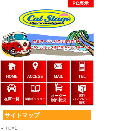
PC表示
HOME
ACCESS
MAIL
TEL
オーダー
資料
在庫一覧
制作ギャラリー
パンフレット
制作状況
請求
サイトマップ
HOME