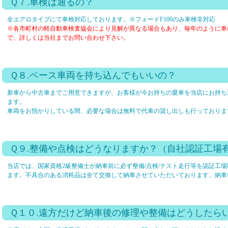
Ｑ７.車検は通るの？
全エアロタイプにて車検対応しております。※フォードF100のみ車検非対応
※各市町村の軽自動車検査協会により見解が異なる場合もあり、毎年のように車
で、詳しくは当社までお問い合わせ下さい。
Ｑ８.ベース車両を持ち込んでもいいの？
新車から中古車までご用意できますが、お客様が今お持ちの愛車を当店にお持ち
ます。
車両をお預かりしている間、必要な場合は無料で代車の貸し出しも行っておりま
Ｑ９.整備や点検はどうなりますか？（自社認証工場
当店では、国家資格2級整備士が納車前に必ず整備/点検/テスト走行等を認証工
ます。不具合のある消耗品は全て交換して納車させていただいております。納車
Ｑ１０.遠方だけど納車後の修理や整備はどうしたら