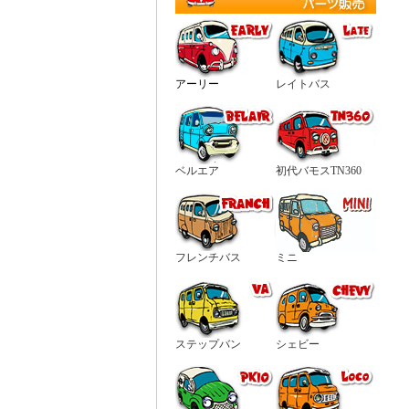
アーリー
レイトバス
ベルエア
初代バモスTN360
フレンチバス
ミニ
ステップバン
シェビー