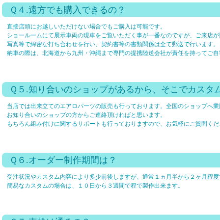
Ｑ４.遠方でも購入できるの？
直接店頭にお越しいただけない場合でもご購入は可能です。
ショールームにて展示車両の現車をご覧いただく事が一番なのですが、ご来店が
写真等で綿密な打ち合わせを行い、契約書等の書類関係は全て郵送で行います。
納車の際は、北海道から九州・沖縄まで専門の提携陸送会社が責任を持ってご自
Ｑ５.知り合いのショップがあるから、そこでカスタ
当店では出来立てのエアロパーツの販売も行っております。全国のショップへ業
お知り合いのショップの方からご連絡頂ければと思います。
もちろん組み付けに関するサポートも行っておりますので、お気軽にご質問くだ
Ｑ６.オーダー制作期間は？
受注状況やカスタム内容により多少前後しますが、通常１ヵ月半から２ヶ月程度
簡易なカスタムの場合は、１０日から３週間で程で製作出来ます。