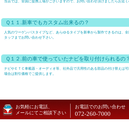
当店では、全国に提携工場がございますので、お問い合わせ頂けましたらお近く
Ｑ１１.新車でもカスタム出来るの？
人気のワーゲンバスタイプなど、あらゆるタイプを新車から製作できるのは、全
タッフまでお問い合わせ下さい。
Ｑ１２.前の車で使っていたナビを取り付けられるの
ナビやＥＴＣ車載器・オーディオ等、社外品で汎用性のある部品の付け替えは可
場合は割引価格でご提供します。
お気軽にお電話、
お電話でのお問い合わせ
メールにてご相談下さい
072-260-7000