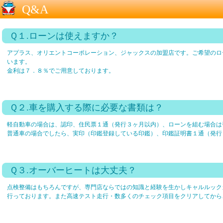
Q&A
Ｑ１.ローンは使えますか？
アプラス、オリエントコーポレーション、ジャックスの加盟店です。ご希望のロ
います。
金利は７．８％でご用意しております。
Ｑ２.車を購入する際に必要な書類は？
軽自動車の場合は、認印、住民票１通（発行３ヶ月以内）、ローンを組む場合は
普通車の場合でしたら、実印（印鑑登録している印鑑）、印鑑証明書１通（発行
Ｑ３.オーバーヒートは大丈夫？
点検整備はもちろんですが、専門店ならではの知識と経験を生かしキャルルック
行っております。また高速テスト走行・数多くのチェック項目をクリアしてから