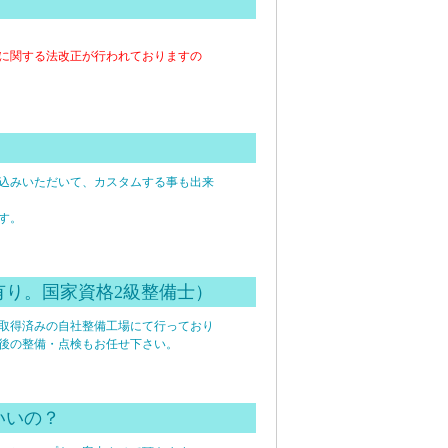
に関する法改正が行われておりますの
込みいただいて、カスタムする事も出来
す。
有り。国家資格2級整備士）
場取得済みの自社整備工場にて行っており
後の整備・点検もお任せ下さい。
いいの？