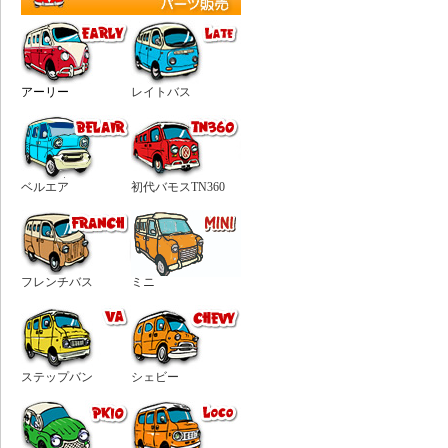
アーリー
レイトバス
ベルエア
初代バモスTN360
フレンチバス
ミニ
ステップバン
シェビー