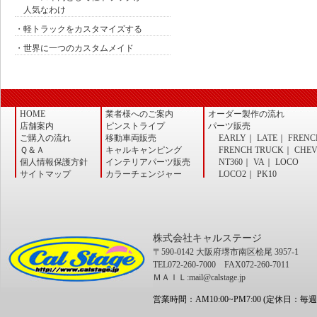
人気なわけ
・軽トラックをカスタマイズする
・世界に一つのカスタムメイド
HOME
業者様へのご案内
オーダー製作の流れ
店舗案内
ピンストライプ
パーツ販売
ご購入の流れ
移動車両販売
EARLY
｜
LATE
｜
FRENC
Ｑ＆Ａ
キャルキャンピング
FRENCH TRUCK
｜
CHE
個人情報保護方針
インテリアパーツ販売
NT360
｜
VA
｜
LOCO
サイトマップ
カラーチェンジャー
LOCO2
｜
PK10
株式会社キャルステージ
〒590-0142 大阪府堺市南区桧尾 3957-1
TEL072-260-7000 FAX072-260-7011
ＭＡＩＬ:mail@calstage.jp
営業時間：AM10:00~PM7:00 (定休日：毎