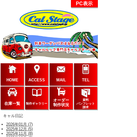
PC表示
HOME
ACCESS
MAIL
TEL
オーダー
資料
在庫一覧
制作ギャラリー
パンフレット
制作状況
請求
キャル日記
2026年01月 (7)
2025年12月 (5)
2025年11月 (8)