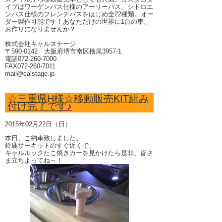
イプはワーゲンバス仕様のアーリーバス、シトロエ
ンバス仕様のフレンチバスをはじめ全22種類。オー
ダー製作可能です！あなただけの世界に1台の車、
お作りになりませんか？
株式会社キャルステージ
〒590-0142 大阪府堺市南区檜尾3957-1
電話072-260-7000
FAX072-260-7011
mail@calstage.jp
☆三重県H様☆移動販売KIT組み
付け完了です♪
2015年02月22日（日）
本日、ご納車致しました。
鈴鹿サーキットのすぐ近くで、
キャルルックたこ焼きカーを見かけたら是非、皆さ
ま立ちよってね～！