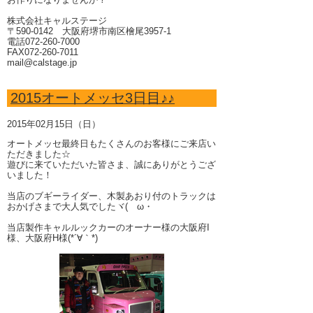
株式会社キャルステージ
〒590-0142 大阪府堺市南区檜尾3957-1
電話072-260-7000
FAX072-260-7011
mail@calstage.jp
2015オートメッセ3日目♪♪
2015年02月15日（日）
オートメッセ最終日もたくさんのお客様にご来店い
ただきました☆
遊びに来ていただいた皆さま、誠にありがとうござ
いました！
当店のブギーライダー、木製あおり付のトラックは
おかげさまで大人気でしたヾ(ゝω・
当店製作キャルルックカーのオーナー様の大阪府I
様、大阪府H様(*´∀｀*)