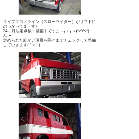
タイプエコノライン（スローライダー）がリフトに
のっかってまーす♪
24ヶ月法定点検・整備中ですよ～｡+.｡ヽ(*>∀<*)
ﾉ｡.+
定められた細かい項目を隅々までチェックして整備
していきます(＇v＇)