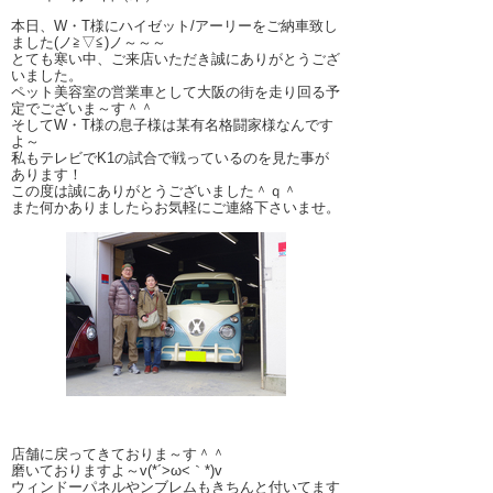
本日、W・T様にハイゼット/アーリーをご納車致し
ました(ノ≧▽≦)ノ～～～
とても寒い中、ご来店いただき誠にありがとうござ
いました。
ペット美容室の営業車として大阪の街を走り回る予
定でございま～す＾＾
そしてW・T様の息子様は某有名格闘家様なんです
よ～
私もテレビでK1の試合で戦っているのを見た事が
あります！
この度は誠にありがとうございました＾ｑ＾
また何かありましたらお気軽にご連絡下さいませ。
店舗に戻ってきておりま～す＾＾
磨いておりますよ～v(*´>ω<｀*)v
ウィンドーパネルやンブレムもきちんと付いてます