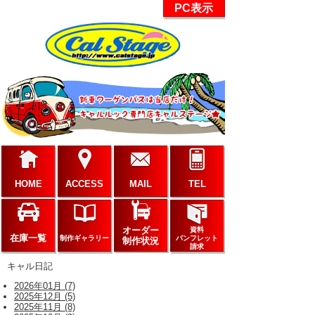
PC表示
HOME
ACCESS
MAIL
TEL
オーダー
資料
在庫一覧
制作ギャラリー
パンフレット
制作状況
請求
キャル日記
2026年01月 (7)
2025年12月 (5)
2025年11月 (8)