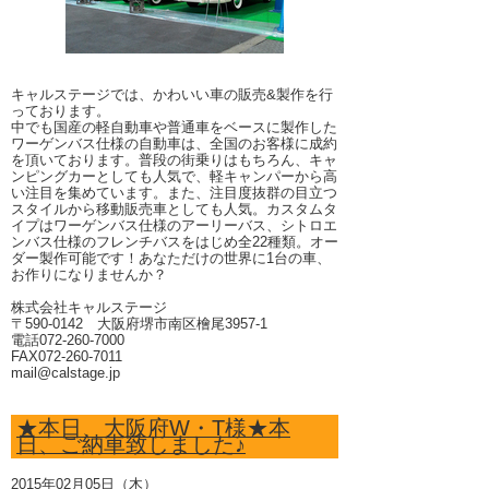
キャルステージでは、かわいい車の販売&製作を行
っております。
中でも国産の軽自動車や普通車をベースに製作した
ワーゲンバス仕様の自動車は、全国のお客様に成約
を頂いております。普段の街乗りはもちろん、キャ
ンピングカーとしても人気で、軽キャンパーから高
い注目を集めています。また、注目度抜群の目立つ
スタイルから移動販売車としても人気。カスタムタ
イプはワーゲンバス仕様のアーリーバス、シトロエ
ンバス仕様のフレンチバスをはじめ全22種類。オー
ダー製作可能です！あなただけの世界に1台の車、
お作りになりませんか？
株式会社キャルステージ
〒590-0142 大阪府堺市南区檜尾3957-1
電話072-260-7000
FAX072-260-7011
mail@calstage.jp
★本日、大阪府W・T様★本
日、ご納車致しました♪
2015年02月05日（木）