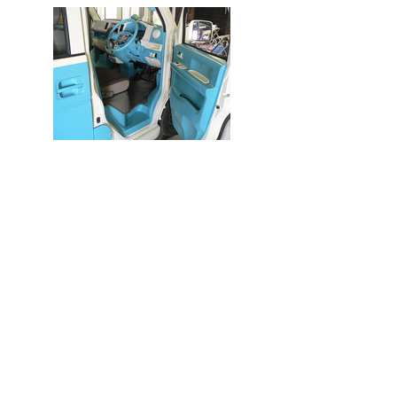
☆岡山県 Ｏ様☆本日納車いた
しました☆
2012年05月03日（木）
本日、岡山県 Ｏ様にソフィアベージュ/ホワイト
のLOCOⅡタイプを納車いたしました☆
岡山までお気をつけてお帰り下さい。誠にありがと
うございました<(_ _*)>