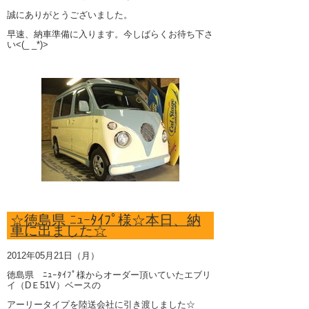
誠にありがとうございました。
早速、納車準備に入ります。今しばらくお待ち下さ
い<(_ _*)>
☆徳島県 ﾆｭｰﾀｲﾌﾟ様☆本日、納
車に出ました☆
2012年05月21日（月）
徳島県 ﾆｭｰﾀｲﾌﾟ様からオーダー頂いていたエブリ
イ（DＥ51V）ベースの
アーリータイプを陸送会社に引き渡しました☆