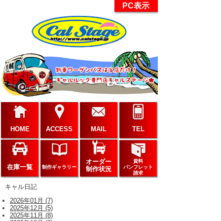
PC表示
HOME
ACCESS
MAIL
TEL
オーダー
資料
在庫一覧
制作ギャラリー
パンフレット
制作状況
請求
キャル日記
2026年01月 (7)
2025年12月 (5)
2025年11月 (8)