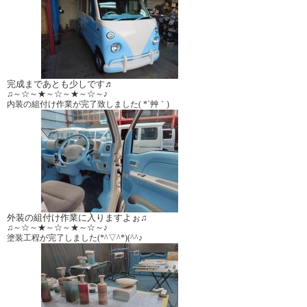
完成まであとも少しです♬
♫～☆～★～☆～★～☆～♪
内装の組付け作業が完了致しました( *´艸｀)
外装の組付け作業に入りますよぉ♫
♫～☆～★～☆～★～☆～♪
塗装工程が完了しました(*^▽^*)(^^♪