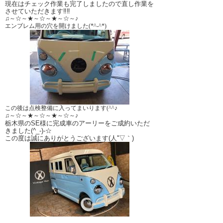
現在はチェック作業も完了しましたので直し作業を
させていただきます‼‼
♫～☆～★～☆～★～☆～♪
エンブレム用の穴を開けました(*^-^*)
この後は点検整備に入ってまいります(^^♪
♫～☆～★～☆～★～☆～♪
栃木県のSE様に完成車のアーリーをご成約いただ
きました(^_-)-☆
この度は誠にありがとうございます(人''▽｀)