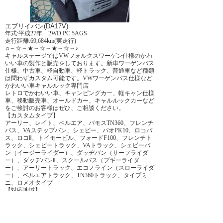
エブリイバン(DA17V)
年式:平成27年 2WD PC 5AGS
走行距離:69,684km(実走行)
♫～☆～★～☆～★～☆～♪
キャルステージではVWフォルクスワーゲン仕様のかわ
いい車の製作と販売をしております。新車ワーゲンバス
仕様、中古車、軽自動車、軽トラック、普通車など種類
は問わずカスタム可能です。VWワーゲンバス仕様など
かわいい車キャルルック専門店
レトロでかわいい車、キャンピングカー、軽キャン仕様
車、移動販売車、オールドカー、キャルルックカーなど
をご検討のお客様はぜひ、ご相談ください。
【カスタムタイプ】
アーリー、レイト、ベルエア、バモスTN360、フレンチ
バス、VAステップバン、シェビー、パオPK10、ロコバ
ス、ロコⅡ、トイモービル、フォードF100、フレンチト
ラック、シェビートラック、VAトラック、シェビーバ
ン（イージーライダー）、ダッヂバン（サーフライダ
ー）、ダッヂバンⅡ、スクールバス（ブギーライダ
ー）、アーリートラック、エコノライン（スローライダ
ー）、ベルエアトラック、TN360トラック、タイプミ
ニ、ロメオタイプ
【対応地域】
北海道、青森県、秋田県、岩手県、宮城県、山形県、新
潟県、富山県、福岡県、茨城県、栃木県、群馬県、埼玉
県、東京都、神奈川県、千葉県、山梨県、長野県、静岡
県、愛知県、岐阜県、滋賀県、三重県、石川県、福井