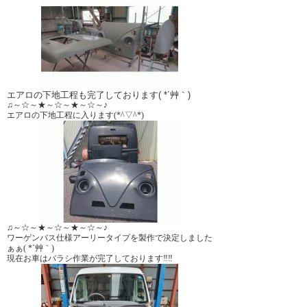
エアロの下地工程も完了しております( *´艸｀)
♫～☆～★～☆～★～☆～♪
エアロの下地工程に入ります(*^▽^*)
♫～☆～★～☆～★～☆～♪
ワーゲンバス仕様アーリータイプを製作で決定しました
ぁぁ( *´艸｀)
現在お車はバラシ作業が完了しております‼‼