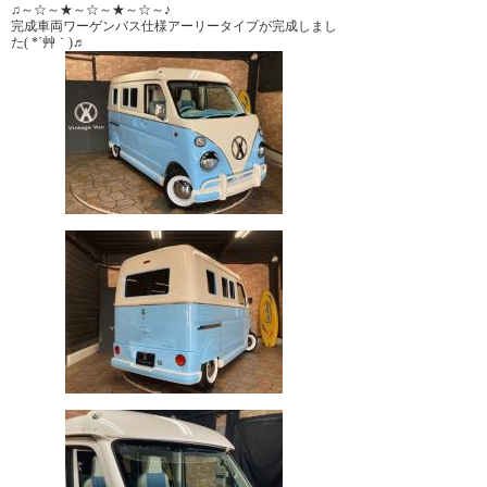
♫～☆～★～☆～★～☆～♪
完成車両ワーゲンバス仕様アーリータイプが完成しまし
た( *´艸｀)♬