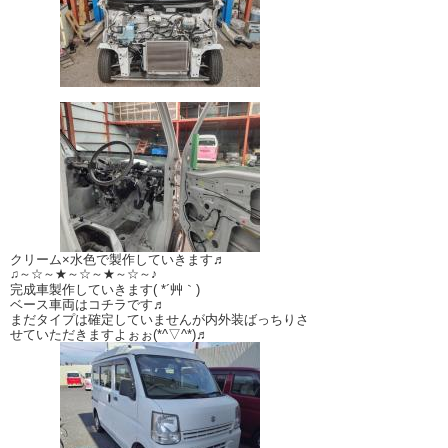
クリーム×水色で製作していきます♬
♫～☆～★～☆～★～☆～♪
完成車製作していきます( *´艸｀)
ベース車両はコチラです♬
まだタイプは確定していませんが内外装ばっちりさ
せていただきますよぉぉ(*^▽^*)♬