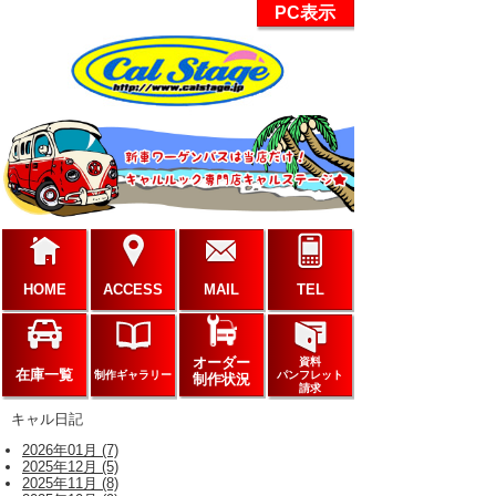
PC表示
HOME
ACCESS
MAIL
TEL
オーダー
資料
在庫一覧
制作ギャラリー
パンフレット
制作状況
請求
キャル日記
2026年01月 (7)
2025年12月 (5)
2025年11月 (8)