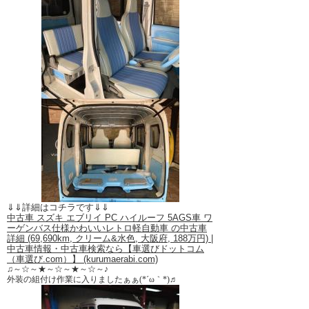
⇓⇓詳細はコチラです⇓⇓
中古車 スズキ エブリイ PC ハイルーフ 5AGS車 ワ
ーゲンバス仕様かわいいレトロ軽自動車 の中古車
詳細 (69,690km, クリーム&水色, 大阪府, 188万円) |
中古車情報・中古車検索なら【車選びドットコム
（車選び.com）】 (kurumaerabi.com)
♫～☆～★～☆～★～☆～♪
外装の組付け作業に入りましたぁぁ(*´ω｀*)♬