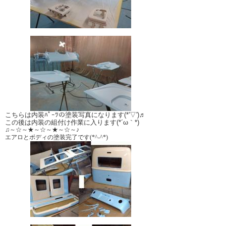
こちらは内装ﾊﾟｰﾂの塗装写真になります(*'▽')♬
この後は内装の組付け作業に入ります(*´ω｀*)
♫～☆～★～☆～★～☆～♪
エアロとボディの
塗装完了です(*^-^*)