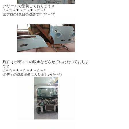
クリームで塗装しております♬
♫～☆～★～☆～★～☆～♪
エアロの1色目の塗装です(*^▽^*)
現在はボディ～の鈑金などさせていただいておりま
す♬
♫～☆～★～☆～★～☆～♪
ボディの塗装準備に入りました(*^-^*)