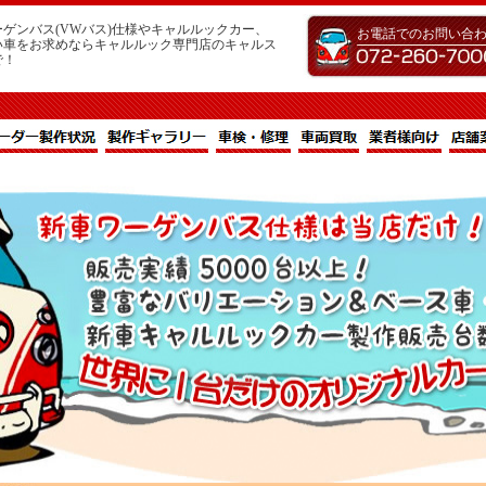
ゲンバス(VWバス)仕様やキャルルックカー、
お電話でのお問い合
い車をお求めならキャルルック専門店のキャルス
で！