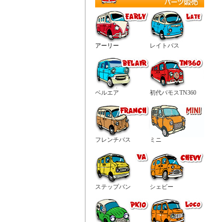
アーリー
レイトバス
ベルエア
初代バモスTN360
フレンチバス
ミニ
ステップバン
シェビー