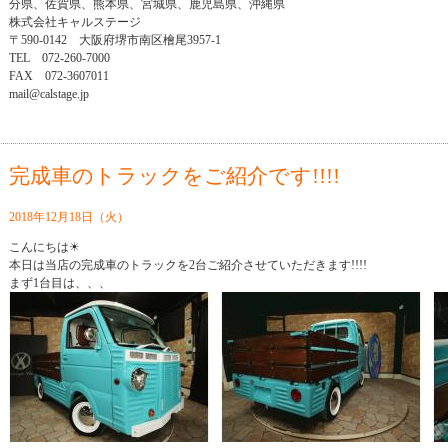
分県、佐賀県、熊本県、宮城県、鹿児島県、沖縄県
株式会社キャルステージ
〒590-0142 大阪府堺市南区檜尾3957-1
TEL 072-260-7000
FAX 072-3607011
mail@calstage.jp
完成車のトラックをご紹介です!!!!
2018年12月18日（火）
こんにちは☀
本日は当店の完成車のトラックを2台ご紹介させていただきます!!!!
まず1台目は、、、