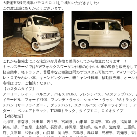
大阪府HR様完成車バモスのロコⅠをご成約いただきました♪
この度は誠にありがとうございます。
これから整備士による法定24か月点検と整備をしてから検査になります！！
キャルステージではVWフォルクスワーゲン仕様のかわいい車の製作と販売をし
軽自動車、軽トラック、普通車など種類は問わずカスタム可能です。VWワーゲ
レトロでかわいい車、キャンピングカー、軽キャン仕様車、移動販売車、オール
客様はぜひ、ご相談ください。
【カスタムタイプ】
アーリー、レイト、ベルエア、バモスTN360、フレンチバス、VAステップバン、
イモービル、フォードF100、フレンチトラック、シェビートラック、VAトラッ
ヂバン（サーフライダー）、ダッヂバンⅡ、スクールバス（ブギーライダー）、
ダー）、ベルエアトラック、TN360トラック、タイプミニ、ロメオタイプ
【対応地域】
北海道、青森県、秋田県、岩手県、宮城県、山形県、新潟県、富山県、福岡県、
神奈川県、千葉県、山梨県、長野県、静岡県、愛知県、岐阜県、滋賀県、三重県
府、兵庫県、和歌山県、山口県、岡山県、広島県、鳥取県、島根県、高知県、香