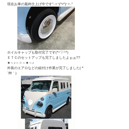
現在お車の最終仕上げ中です°˖✧◝(⁰▿⁰)◜✧˖°
ホイルキャップも取付完了です(*^▽^*)
ＥＴＣのセットアップも完了しましたよぉぉ‼‼
★～♪～☆～★～♪
外装のエアロなどの組付け作業が完了しました( *
´艸｀)