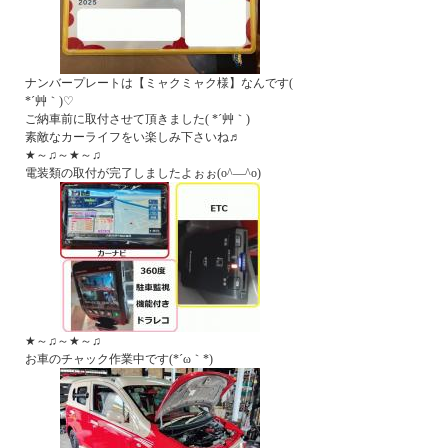
ナンバープレートは【ミャクミャク様】なんです(
*´艸｀)♡
ご納車前に取付させて頂きました( *´艸｀)
素敵なカーライフをい楽しみ下さいね♬
★～♫～★～♫
電装類の取付が完了しましたよぉぉ(o^―^o)
★～♫～★～♫
お車のチャック作業中です(*´ω｀*)