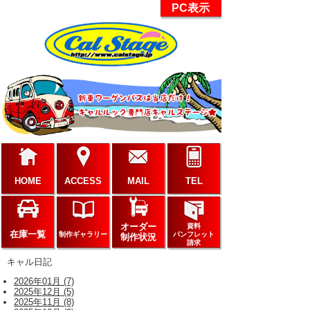
PC表示
HOME
ACCESS
MAIL
TEL
オーダー
資料
在庫一覧
制作ギャラリー
パンフレット
制作状況
請求
キャル日記
2026年01月 (7)
2025年12月 (5)
2025年11月 (8)