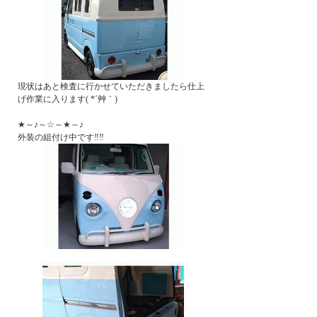
現状はあと検査に行かせていただきましたら仕上
げ作業に入ります( *´艸｀)
★～♪～☆～★～♪
外装の組付け中です‼‼