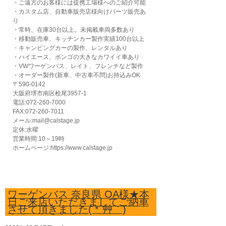
・ご遠方のお客様には提携工場様へのご紹介可能
・カスタム店、自動車販売店様向けパーツ販売あ
り
・常時、在庫30台以上。未掲載車両多数あり
・移動販売車、キッチンカー製作実績100台以上
・キャンピングカーの製作、レンタルあり
・ハイエース、ボンゴの大きなカワイイ車あり
・VWワーゲンバス、レイト、フレンチなど製作
・オーダー製作(新車、中古車不問)お持込みOK
〒590-0142
大阪府堺市南区桧尾3957-1
電話:072-260-7000
FAX:072-260-7011
メール:mail@calstage.jp
定休:水曜
営業時間:10～19時
ホームページ:https://www.calstage.jp
ワーゲンバス 奈良県 OA様★本
日ご来店いただきましてご納車
させて頂きました( *´艸｀)