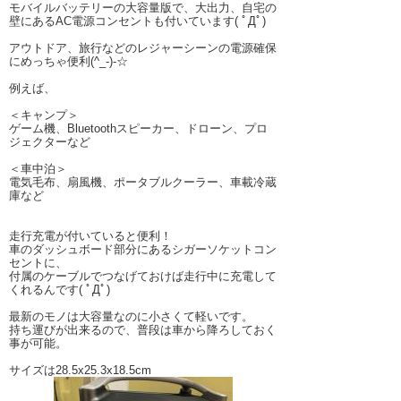
モバイルバッテリーの大容量版で、大出力、自宅の
壁にあるAC電源コンセントも付いています( ﾟДﾟ)
アウトドア、旅行などのレジャーシーンの電源確保
にめっちゃ便利(^_-)-☆
例えば、
＜キャンプ＞
ゲーム機、Bluetoothスピーカー、ドローン、プロ
ジェクターなど
＜車中泊＞
電気毛布、扇風機、ポータブルクーラー、車載冷蔵
庫など
走行充電が付いていると便利！
車のダッシュボード部分にあるシガーソケットコン
セントに、
付属のケーブルでつなげておけば走行中に充電して
くれるんです( ﾟДﾟ)
最新のモノは大容量なのに小さくて軽いです。
持ち運びが出来るので、普段は車から降ろしておく
事が可能。
サイズは28.5x25.3x18.5cm