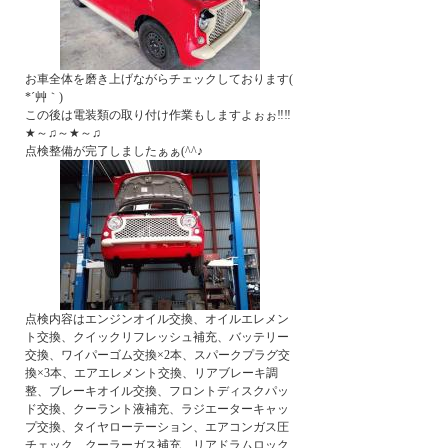
お車全体を磨き上げながらチェックしております(
*´艸｀)
この後は電装類の取り付け作業もしますよぉぉ‼‼
★～♫～★～♫
点検整備が完了しましたぁぁ(^^♪
点検内容はエンジンオイル交換、オイルエレメン
ト交換、クイックリフレッシュ補充、バッテリー
交換、ワイパーゴム交換×2本、スパークプラグ交
換×3本、エアエレメント交換、リアブレーキ調
整、ブレーキオイル交換、フロントディスクパッ
ド交換、クーラント液補充、ラジエーターキャッ
プ交換、タイヤローテーション、エアコンガス圧
チェック、クーラーガス補充、リアドラムロック