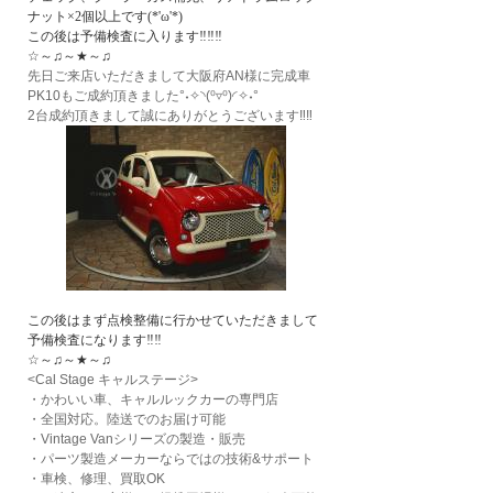
ナット×2個以上です(*'ω'*)
この後は予備検査に入ります‼‼‼
☆～♫～★～♫
先日ご来店いただきまして大阪府AN様に完成車
PK10もご成約頂きました°˖✧◝(⁰▿⁰)◜✧˖°
2台成約頂きまして誠にありがとうございます‼‼
この後はまず点検整備に行かせていただきまして
予備検査になります‼‼
☆～♫～★～♫
<Cal Stage キャルステージ>
・かわいい車、キャルルックカーの専門店
・全国対応。陸送でのお届け可能
・Vintage Vanシリーズの製造・販売
・パーツ製造メーカーならではの技術&サポート
・車検、修理、買取OK