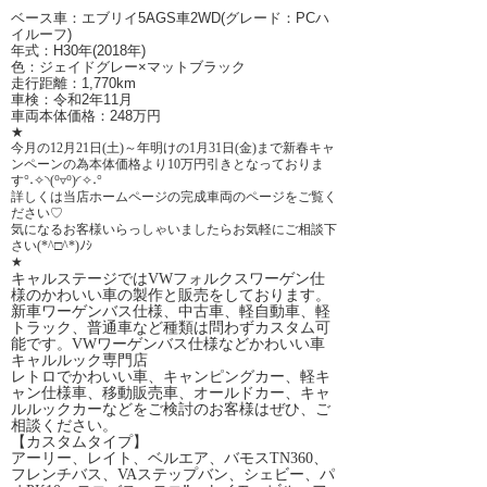
ベース車：エブリイ5AGS車2WD(グレード：PCハ
イルーフ)
年式：H30年(2018年)
色：ジェイドグレー×マットブラック
走行距離：1,770km
車検：令和2年11月
車両本体価格：248万円
★
今月の12月21日(土)～年明けの1月31日(金)まで新春キャ
ンペーンの為本体価格より10万円引きとなっておりま
す°˖✧◝(⁰▿⁰)◜✧˖°
詳しくは当店ホームページの完成車両のページをご覧く
ださい♡
気になるお客様いらっしゃいましたらお気軽にご相談下
さい(*^□^*)ﾉｼ
★
キャルステージではVWフォルクスワーゲン仕
様のかわいい車の製作と販売をしております。
新車ワーゲンバス仕様、中古車、軽自動車、軽
トラック、普通車など種類は問わずカスタム可
能です。VWワーゲンバス仕様などかわいい車
キャルルック専門店
レトロでかわいい車、キャンピングカー、軽キ
ャン仕様車、移動販売車、オールドカー、キャ
ルルックカーなどをご検討のお客様はぜひ、ご
相談ください。
【カスタムタイプ】
アーリー、レイト、ベルエア、バモスTN360、
フレンチバス、VAステップバン、シェビー、パ