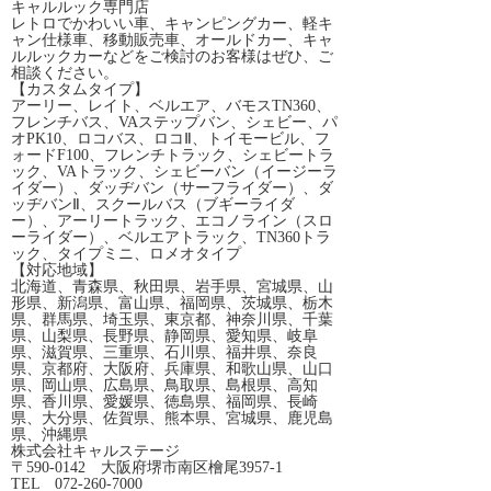
キャルルック専門店
レトロでかわいい車、キャンピングカー、軽キ
ャン仕様車、移動販売車、オールドカー、キャ
ルルックカーなどをご検討のお客様はぜひ、ご
相談ください。
【カスタムタイプ】
アーリー、レイト、ベルエア、バモスTN360、
フレンチバス、VAステップバン、シェビー、パ
オPK10、ロコバス、ロコⅡ、トイモービル、フ
ォードF100、フレンチトラック、シェビートラ
ック、VAトラック、シェビーバン（イージーラ
イダー）、ダッヂバン（サーフライダー）、ダ
ッヂバンⅡ、スクールバス（ブギーライダ
ー）、アーリートラック、エコノライン（スロ
ーライダー）、ベルエアトラック、TN360トラ
ック、タイプミニ、ロメオタイプ
【対応地域】
北海道、青森県、秋田県、岩手県、宮城県、山
形県、新潟県、富山県、福岡県、茨城県、栃木
県、群馬県、埼玉県、東京都、神奈川県、千葉
県、山梨県、長野県、静岡県、愛知県、岐阜
県、滋賀県、三重県、石川県、福井県、奈良
県、京都府、大阪府、兵庫県、和歌山県、山口
県、岡山県、広島県、鳥取県、島根県、高知
県、香川県、愛媛県、徳島県、福岡県、長崎
県、大分県、佐賀県、熊本県、宮城県、鹿児島
県、沖縄県
株式会社キャルステージ
〒590-0142 大阪府堺市南区檜尾3957-1
TEL 072-260-7000