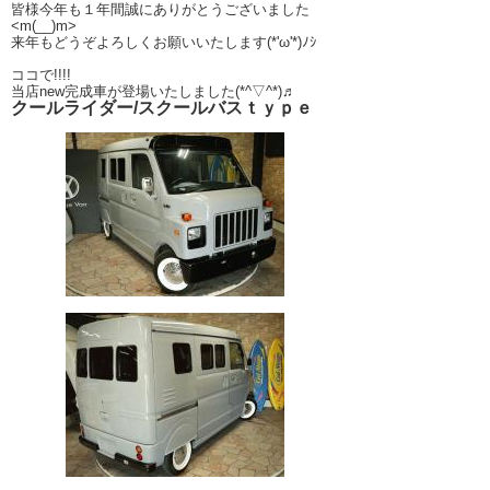
皆様今年も１年間誠にありがとうございました
<m(__)m>
来年もどうぞよろしくお願いいたします(*'ω'*)ﾉｼ
ココで!!!!
当店new完成車が登場いたしました(*^▽^*)♬
クールライダー/スクールバスｔｙｐｅ