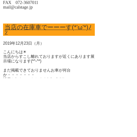
FAX 072-3607011
mail@calstage.jp
当店の在庫車でーーーす(*'ω'*)ﾉ
ｼ
2019年12月23日（月）
こんにちは☀
当店からすこし離れておりますが近くにあります展
示場になります(*^-^*)
まだ掲載できておりませんお車が何台
か・・・・・・・
近日お知らせいたします(o^―^o)♡