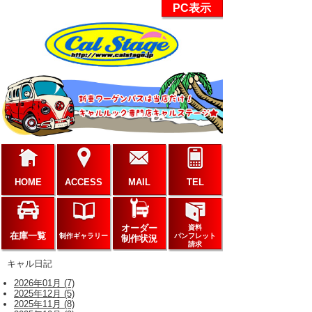
PC表示
HOME
ACCESS
MAIL
TEL
オーダー
資料
在庫一覧
制作ギャラリー
パンフレット
制作状況
請求
キャル日記
2026年01月 (7)
2025年12月 (5)
2025年11月 (8)