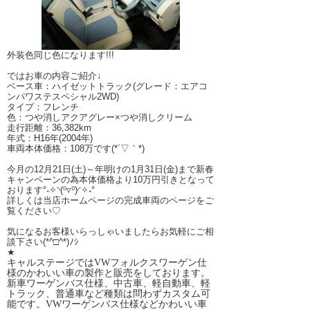
外装色同じ色になります!!!
ではお車の内容ご紹介↓
ベース車：ハイゼットトラック(グレード：エアコ
ンパワステスペシャル2WD)
タイプ：フレンチ
色：つや消しアクアグレー×つや消しクリーム
走行距離：36,382km
年式：H16年(2004年)
車両本体価格：108万です(*´▽｀*)
今月の12月21日(土)～年明けの1月31日(金)まで新春
キャンペーンの為本体価格より10万円引きとなって
おります°˖✧◝(⁰▿⁰)◜✧˖°
詳しくは当店ホームページの完成車両のページをご
覧ください♡
気になるお客様いらっしゃいましたらお気軽にご相
談下さい(*^□^*)ﾉｼ
★
キャルステージではVWフォルクスワーゲン仕
様のかわいい車の製作と販売をしております。
新車ワーゲンバス仕様、中古車、軽自動車、軽
トラック、普通車など種類は問わずカスタム可
能です。VWワーゲンバス仕様などかわいい車