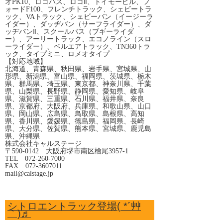
オPK10、ロコバス、ロコⅡ、トイモービル、フ
ォードF100、フレンチトラック、シェビートラ
ック、VAトラック、シェビーバン（イージーラ
イダー）、ダッヂバン（サーフライダー）、ダ
ッヂバンⅡ、スクールバス（ブギーライダ
ー）、アーリートラック、エコノライン（スロ
ーライダー）、ベルエアトラック、TN360トラ
ック、タイプミニ、ロメオタイプ
【対応地域】
北海道、青森県、秋田県、岩手県、宮城県、山
形県、新潟県、富山県、福岡県、茨城県、栃木
県、群馬県、埼玉県、東京都、神奈川県、千葉
県、山梨県、長野県、静岡県、愛知県、岐阜
県、滋賀県、三重県、石川県、福井県、奈良
県、京都府、大阪府、兵庫県、和歌山県、山口
県、岡山県、広島県、鳥取県、島根県、高知
県、香川県、愛媛県、徳島県、福岡県、長崎
県、大分県、佐賀県、熊本県、宮城県、鹿児島
県、沖縄県
株式会社キャルステージ
〒590-0142 大阪府堺市南区檜尾3957-1
TEL 072-260-7000
FAX 072-3607011
mail@calstage.jp
シトロエントラック登場( *´艸
｀)♬