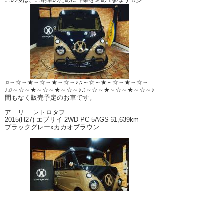
この後は、ご納車のために作業を進めて参ます☆彡
♫～☆～★～☆～★～☆～♪♫～☆～★～☆～★～☆～
♪♫～☆～★～☆～★～☆～♪♫～☆～★～☆～★～☆～♪
間もなく販売予定のお車です。
アーリー レトロタフ
2015(H27) エブリイ 2WD PC 5AGS 61,639km
ブラックグレーxカカオブラウン