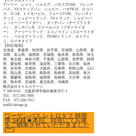
アーリー、レイト、ベルエア、バモスTN360、フレンチ
バス、VAステップバン、シェビー、パオPK10、ロコバ
ス、ロコⅡ、トイモービル、フォードF100、フレンチト
ラック、シェビートラック、VAトラック、シェビーバ
ン（イージーライダー）、ダッヂバン（サーフライダ
ー）、ダッヂバンⅡ、スクールバス（ブギーライダ
ー）、アーリートラック、エコノライン（スローライダ
ー）、ベルエアトラック、TN360トラック、タイプミ
ニ、ロメオタイプ
【対応地域】
北海道、青森県、秋田県、岩手県、宮城県、山形県、新
潟県、富山県、福岡県、茨城県、栃木県、群馬県、埼玉
県、東京都、神奈川県、千葉県、山梨県、長野県、静岡
県、愛知県、岐阜県、滋賀県、三重県、石川県、福井
県、奈良県、京都府、大阪府、兵庫県、和歌山県、山口
県、岡山県、広島県、鳥取県、島根県、高知県、香川
県、愛媛県、徳島県、福岡県、長崎県、大分県、佐賀
県、熊本県、宮城県、鹿児島県、沖縄県
株式会社キャルステージ
〒590-0142 大阪府堺市南区檜尾3957-1
TEL 072-260-7000
FAX 072-260-7011
mail@calstage.jp
ワーゲンバス レトロタフ 静岡
県 SK様★本日、陸送にてお車
をご納車させていただきました
(^^♪