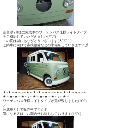
奈良県YH様に完成車のワーゲンバス仕様レイトタイプ
をご成約していただきました(*'▽')
この度は誠にありがとうございます(人''▽｀)
ご納車に向けて点検整備などの準備をしていきます☆彡
★~★～★～♪～★～★~★～★～♪～★～★~★～★～♪～
★～★~★～★～♪～★～★~★～★～♪～★～
ワーゲンバス仕様レイトタイプが完成致しました(^O^)
／
完成車として販売中です☆彡
気になる方は、お問合せお待ちしております(≧▽≦)