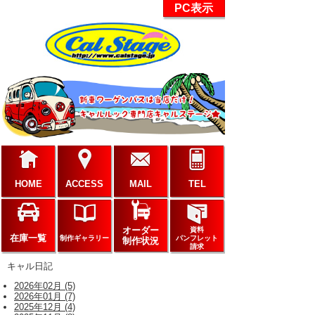
PC表示
HOME
ACCESS
MAIL
TEL
オーダー
資料
在庫一覧
制作ギャラリー
パンフレット
制作状況
請求
キャル日記
2026年02月 (5)
2026年01月 (7)
2025年12月 (4)