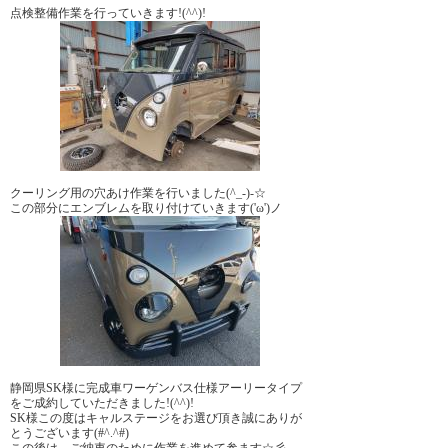
点検整備作業を行っていきます!(^^)!
クーリング用の穴あけ作業を行いました(^_-)-☆
この部分にエンブレムを取り付けていきます('ω')ノ
静岡県SK様に完成車ワーゲンバス仕様アーリータイプ
をご成約していただきました!(^^)!
SK様この度はキャルステージをお選び頂き誠にありが
とうございます(#^.^#)