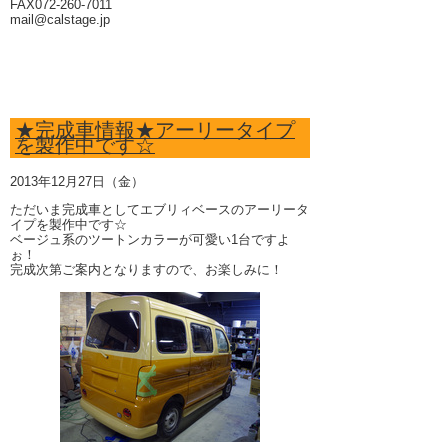
FAX072-260-7011
mail@calstage.jp
★完成車情報★アーリータイプ
を製作中です☆
2013年12月27日（金）
ただいま完成車としてエブリィベースのアーリータ
イプを製作中です☆
ベージュ系のツートンカラーが可愛い1台ですよ
ぉ！
完成次第ご案内となりますので、お楽しみに！