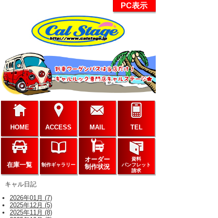
PC表示
HOME
ACCESS
MAIL
TEL
オーダー
資料
在庫一覧
制作ギャラリー
パンフレット
制作状況
請求
キャル日記
2026年01月 (7)
2025年12月 (5)
2025年11月 (8)