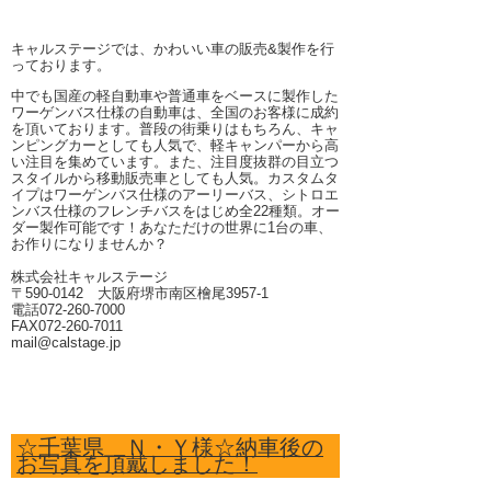
キャルステージでは、かわいい車の販売&製作を行
っております。
中でも国産の軽自動車や普通車をベースに製作した
ワーゲンバス仕様の自動車は、全国のお客様に成約
を頂いております。普段の街乗りはもちろん、キャ
ンピングカーとしても人気で、軽キャンパーから高
い注目を集めています。また、注目度抜群の目立つ
スタイルから移動販売車としても人気。カスタムタ
イプはワーゲンバス仕様のアーリーバス、シトロエ
ンバス仕様のフレンチバスをはじめ全22種類。オー
ダー製作可能です！あなただけの世界に1台の車、
お作りになりませんか？
株式会社キャルステージ
〒590-0142 大阪府堺市南区檜尾3957-1
電話072-260-7000
FAX072-260-7011
mail@calstage.jp
☆千葉県 Ｎ・Ｙ様☆納車後の
お写真を頂戴しました！