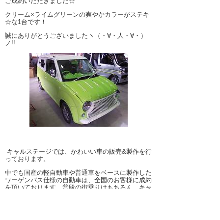
ご成約いただきました☆
クリーム×ライムグリーンの爽やかカラーがステキ
☆な1台です！
誠にありがとうございましたヽ（・∀・人・∀・）
ノ!!
キャルステージでは、かわいい車の販売&製作を行
っております。
中でも国産の軽自動車や普通車をベースに製作した
ワーゲンバス仕様の自動車は、全国のお客様に成約
を頂いております。普段の街乗りはもちろん、キャ
ンピングカーとしても人気で、軽キャンパーから高
い注目を集めています。また、注目度抜群の目立つ
スタイルから移動販売車としても人気。カスタムタ
イプはワーゲンバス仕様のアーリーバス、シトロエ