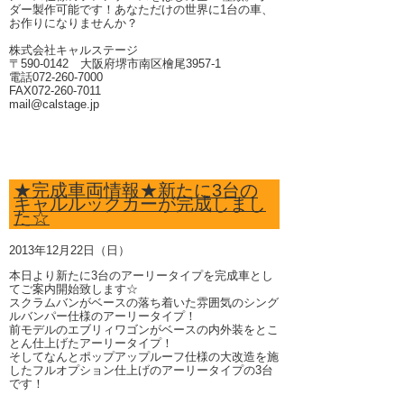
ダー製作可能です！あなただけの世界に1台の車、
お作りになりませんか？
株式会社キャルステージ
〒590-0142 大阪府堺市南区檜尾3957-1
電話072-260-7000
FAX072-260-7011
mail@calstage.jp
★完成車両情報★新たに3台の
キャルルックカーが完成しまし
た☆
2013年12月22日（日）
本日より新たに3台のアーリータイプを完成車とし
てご案内開始致します☆
スクラムバンがベースの落ち着いた雰囲気のシング
ルバンパー仕様のアーリータイプ！
前モデルのエブリィワゴンがベースの内外装をとこ
とん仕上げたアーリータイプ！
そしてなんとポップアップルーフ仕様の大改造を施
したフルオプション仕上げのアーリータイプの3台
です！