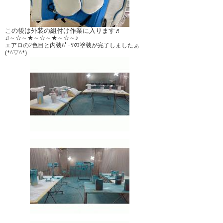
この後は外装の組付け作業に入ります♬
♫～☆～★～☆～★～☆～♪
エアロの2色目と内装ﾊﾟｰﾂの塗装が完了しましたぁ
(*^▽^*)