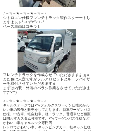
♫～☆～★～☆～★～☆～♪
シトロエン仕様フレンチトラック製作スターートし
ますよぉぉ°˖✧◝(⁰▿⁰)◜✧˖°
ベース車両はコチラ⇓
フレンチトラックを作成させていただきますよぉ♬
まだ色は未定ですがフルアロセットとルーフバイザ
ーを取付させていただきます♬
まずは内装・外装のバラシ作業をさせていただきま
す(*^-^*)
♫～☆～★～☆～★～☆～♪
キャルステージではVWフォルクスワーゲン仕様のかわ
いい車の製作と販売をしております。新車ワーゲンバス
仕様、中古車、軽自動車、軽トラック、普通車など種類
は問わずカスタム可能です。VWワーゲンバス仕様など
かわいい車キャルルック専門店
レトロでかわいい車、キャンピングカー、軽キャン仕様