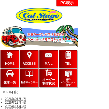
PC表示
HOME
ACCESS
MAIL
TEL
オーダー
資料
在庫一覧
制作ギャラリー
パンフレット
制作状況
請求
キャル日記
2026年01月 (7)
2025年12月 (5)
2025年11月 (8)