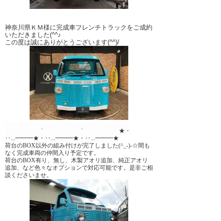
神奈川県ＫＭ様に完成車フレンチトラックをご成約
いただきました(^^♪
この度は誠にありがとうございます(^^)/
・‥...━━━★・‥...━━━★
・‥...━━━★・
‥...━━━★
・‥...━━━★・‥...━━━★
荷台のBOX以外の組み付けが完了しました(^_-)-☆
間も
なく完成車両の仲間入り予定です。
荷台のBOX有り、無し、木製アオリ追加、純正アオリ
追加、など色々なオプションで対応可能です。
是非ご相
談くださいませ。