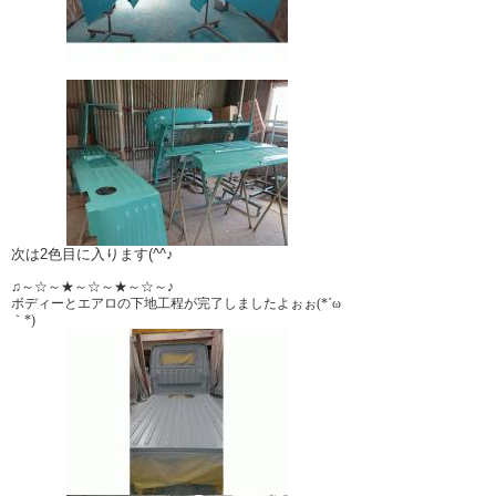
次は2色目に入ります(^^♪
♫～☆～★～☆～★～☆～♪
ボディーとエアロの下地工程が完了しましたよぉぉ(*´ω
｀*)