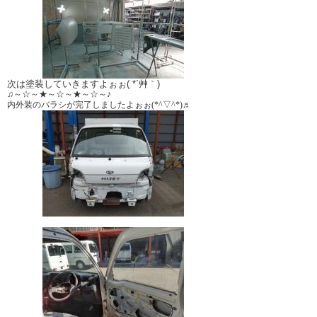
次は塗装していきますよぉぉ( *´艸｀)
♫～☆～★～☆～★～☆～♪
内外装のバラシが完了しましたよぉぉ(*^▽^*)♬