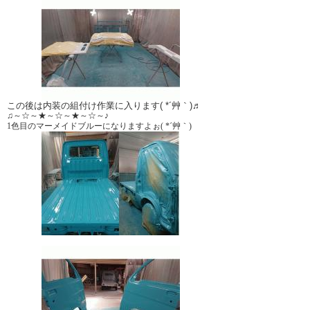
この後は内装の組付け作業に入ります( *´艸｀)♬
♫～☆～★～☆～★～☆～♪
1色目のマーメイドブルーになりますよぉ( *´艸｀)