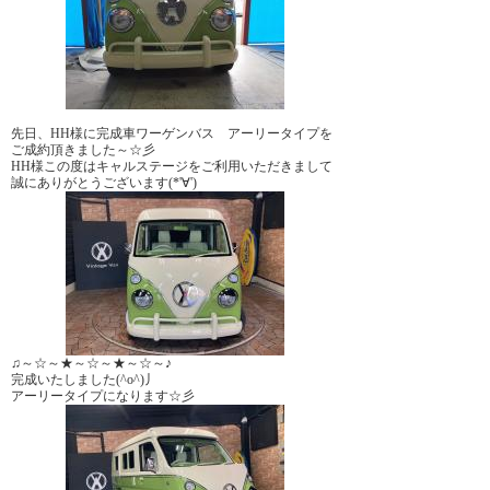
先日、HH様に完成車ワーゲンバス アーリータイプを
ご成約頂きました～☆彡
HH様この度はキャルステージをご利用いただきまして
誠にありがとうございます(*'∀')
♫～☆～★～☆～★～☆～♪
完成いたしました(^o^)丿
アーリータイプになります☆彡