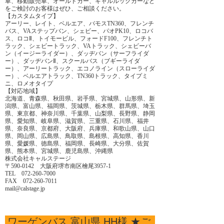
車、移動販売車、オールドカー、キャルルックカーなど
をご検討のお客様はぜひ、ご相談ください。
【カスタムタイプ】
アーリー、レイト、ベルエア、バモスTN360、フレンチ
バス、VAステップバン、シェビー、パオPK10、ロコバ
ス、ロコⅡ、トイモービル、フォードF100、フレンチト
ラック、シェビートラック、VAトラック、シェビーバ
ン（イージーライダー）、ダッヂバン（サーフライダ
ー）、ダッヂバンⅡ、スクールバス（ブギーライダ
ー）、アーリートラック、エコノライン（スローライダ
ー）、ベルエアトラック、TN360トラック、タイプミ
ニ、ロメオタイプ
【対応地域】
北海道、青森県、秋田県、岩手県、宮城県、山形県、新
潟県、富山県、福岡県、茨城県、栃木県、群馬県、埼玉
県、東京都、神奈川県、千葉県、山梨県、長野県、静岡
県、愛知県、岐阜県、滋賀県、三重県、石川県、福井
県、奈良県、京都府、大阪府、兵庫県、和歌山県、山口
県、岡山県、広島県、鳥取県、島根県、高知県、香川
県、愛媛県、徳島県、福岡県、長崎県、大分県、佐賀
県、熊本県、宮城県、鹿児島県、沖縄県
株式会社キャルステージ
〒590-0142 大阪府堺市南区檜尾3957-1
TEL 072-260-7000
FAX 072-260-7011
mail@calstage.jp
ワーゲンバス 富山県 HH様 ★ご