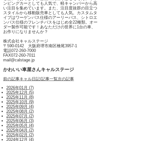
ンピングカーとしても人気で、軽キャンパーから高
い注目を集めています。また、注目度抜群の目立つ
スタイルから移動販売車としても人気。カスタムタ
イプはワーゲンバス仕様のアーリーバス、シトロエ
ンバス仕様のフレンチバスをはじめ全22種類。オー
ダー製作可能です！あなただけの世界に1台の車、
お作りになりませんか？
株式会社キャルステージ
〒590-0142 大阪府堺市南区檜尾3957-1
電話072-260-7000
FAX072-260-7011
mail@calstage.jp
かわいい車屋さんキャルステージ
前の記事
キャル日記/記事一覧
次の記事
2026年01月 (7)
2025年12月 (5)
2025年11月 (8)
2025年10月 (9)
2025年09月 (4)
2025年08月 (2)
2025年07月 (2)
2025年06月 (3)
2025年05月 (4)
2025年04月 (2)
2025年02月 (2)
2024年12月 (4)