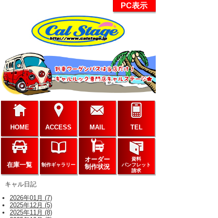
PC表示
HOME
ACCESS
MAIL
TEL
オーダー
資料
在庫一覧
制作ギャラリー
パンフレット
制作状況
請求
キャル日記
2026年01月 (7)
2025年12月 (5)
2025年11月 (8)