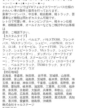
～♪～☆～★～♪★～♪～☆～★～♪
キャルステージではVWフォルクスワーゲンバス仕様の
かわいい車の製作と販売を行っております。
新車ワーゲンバス、中古車、軽自動車、軽トラック、普
通車など種類は問わずカスタム可能です。
レトロで可愛い車、キャンピングカー、軽キャン仕様
車、移動販売車、オールドカーなどをご検討中のお客様
は
是非、ご相談下さい。
【カスタムタイプ】
アーリー、レイト、ベルエア、バモスTN360、フレンチ
バス、VAステップバン、シェビー、パオPK10、ロコバ
ス、ロコⅡ、トイモービル、フォードF100、フレンチト
ラック、シェビートラック、VAトラック、シェビーバ
ン（イージーライダー）、ダッヂバン（サーフライダ
ー）、ダッヂバンⅡ、スクールバス（ブギーライダ
ー）、アーリートラック、エコノライン（スローライダ
ー）、ベルエアトラック、TN360トラック、タイプミ
ニ、ロメオタイプ、ワズ
【対応地域】
北海道、青森県、秋田県、 岩手県、宮城県、山形県、
新潟県、富山県、福島県、茨城県、栃木県、群馬県、埼
玉県、東京都、神奈川県、千葉県、山梨県、長野県、静
岡県、愛知県、岐阜県、滋賀県、三重県、石川県、福井
県、奈良県、京都府、大阪府、兵庫県、和歌山、山口
県、岡山県、広島県、鳥取県、島根県、福岡県、長崎
県、大分県、佐賀県、熊本県、宮崎県、鹿児島県、高知
県、香川県、愛媛県、徳島県、沖縄県
株式会社キャルステージ