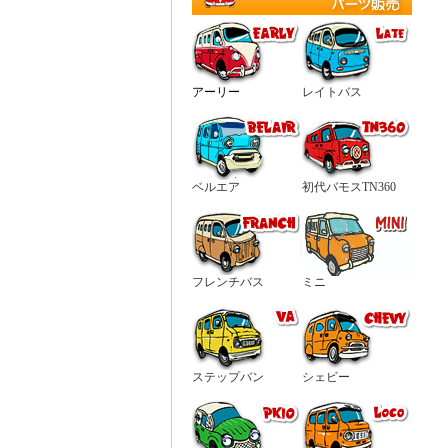
アーリー
レイトバス
ベルエア
初代バモスTN360
フレンチバス
ミニ
ステップバン
シェビー