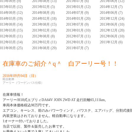
2015年09月 (9)
2015年08月 (13)
2015年07月 (6)
2015年06月 (12)
2015年03月 (12)
2015年02月 (5)
2015年01月 (12)
2014年12月 (7)
2014年09月 (12)
2014年08月 (8)
2014年07月 (9)
2014年06月 (7)
2014年03月 (19)
2014年02月 (18)
2014年01月 (20)
2013年12月 (24)
2013年09月 (14)
2013年08月 (15)
2013年07月 (9)
2013年06月 (10)
2013年03月 (15)
2013年02月 (18)
2013年01月 (10)
2012年12月 (20)
2012年09月 (11)
2012年08月 (8)
2012年07月 (11)
2012年06月 (10)
2012年03月 (14)
2012年02月 (11)
2012年01月 (11)
2011年12月 (6)
2011年09月 (25)
2011年08月 (29)
2011年07月 (7)
在庫車のご紹介＾q＾ 白アーリー号！！
2016年09月04日（日）
軽自動車
アーリー（ワーゲンバス仕様）
在庫車情報！
アーリー/H18式エブリィDA64V JOIN 2WD AT 走行距離65,111km。
車両本体価格税込98万円です。
エアコン、キーレス、前のみパワーウィンド、パワステ、エアバッグ、分割式後
内装塗装はされておりません。軽自動車になります。
1オーナー付いておりました。
当店で以前、製作＆販売したお車です。
お乗換えという事で入庫してまいりました。