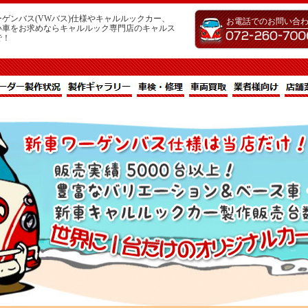
ゲンバス(VWバス)仕様やキャルルックカー、
お電話でのお問い合
い車をお求めならキャルルック専門店のキャルス
で！