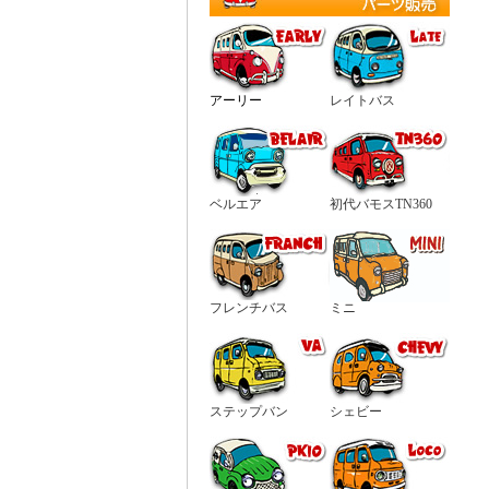
アーリー
レイトバス
ベルエア
初代バモスTN360
フレンチバス
ミニ
ステップバン
シェビー