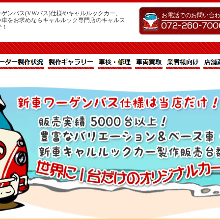
ゲンバス(VWバス)仕様やキャルルックカー、
お電話でのお問い合
い車をお求めならキャルルック専門店のキャルス
で！