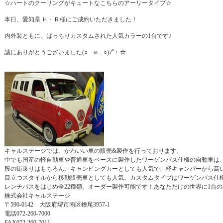
☆ハートのクーリングがキュートなこちらのアーリータイプ☆
本日、愛知県 Ｈ・Ｒ様にご成約いただきました！
内外装ともに、ばっちりカスタムされた人気カラーの1台です♪
誠にありがとうございました(○ゝω・○)ﾉﾟ+.☆
キャルステージでは、かわいい車の販売&製作を行っております。
中でも国産の軽自動車や普通車をベースに製作したワーゲンバス仕様の自動車は
段の街乗りはもちろん、キャンピングカーとしても人気で、軽キャンパーから高
目立つスタイルから移動販売車としても人気。カスタムタイプはワーゲンバス仕
レンチバスをはじめ全22種類。オーダー製作可能です！あなただけの世界に1台
株式会社キャルステージ
〒590-0142 大阪府堺市南区檜尾3957-1
電話072-260-7000
FAX072-260-7011