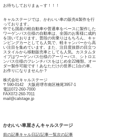
お待ちしておりまぁ～す！！！
キャルステージでは、かわいい車の販売&製作を行
っております。
中でも国産の軽自動車や普通車をベースに製作した
ワーゲンバス仕様の自動車は、全国のお客様に成約
を頂いております。普段の街乗りはもちろん、キャ
ンピングカーとしても人気で、軽キャンパーから高
い注目を集めています。また、注目度抜群の目立つ
スタイルから移動販売車としても人気。カスタムタ
イプはワーゲンバス仕様のアーリーバス、シトロエ
ンバス仕様のフレンチバスをはじめ全22種類。オー
ダー製作可能です！あなただけの世界に1台の車、
お作りになりませんか？
株式会社キャルステージ
〒590-0142 大阪府堺市南区檜尾3957-1
電話072-260-7000
FAX072-260-7011
mail@calstage.jp
かわいい車屋さんキャルステージ
前の記事
キャル日記/記事一覧
次の記事