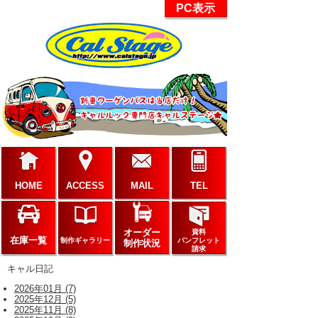
PC表示
HOME
ACCESS
MAIL
TEL
オーダー
資料
在庫一覧
制作ギャラリー
パンフレット
制作状況
請求
キャル日記
2026年01月 (7)
2025年12月 (5)
2025年11月 (8)