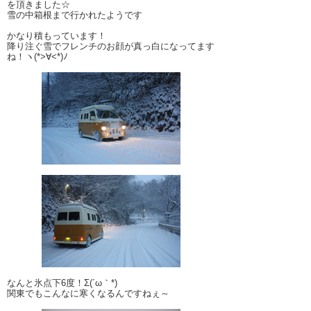
を頂きました☆
雪の中箱根まで行かれたようです
かなり積もっています！
降り注ぐ雪でフレンチのお顔が真っ白になってます
ね！ヽ(*>∀<*)ﾉ
なんと氷点下6度！Σ(´ω｀*)
関東でもこんなに寒くなるんですねぇ～