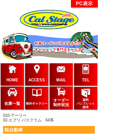
PC表示
HOME
ACCESS
MAIL
TEL
オーダー
資料
在庫一覧
制作ギャラリー
パンフレット
制作状況
請求
010-アーリー
02-エブリィ/スクラム 64系
軽自動車