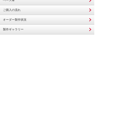
ベース車
015-アーリートラック
ご購入の流れ
01-キャリィトラック DA16T
オーダー製作状況
020-レイト
01-エブリイ/スクラム 17系
製作ギャラリー
02-エブリィ/スクラム 64系
車検・修理
03-エブリィ/スクラム 52・62系
車両買取
04-エブリィ/スクラム 51系
05-サンバー KV系
業者様向け
06-ドミンゴ FA系
店舗案内
07-ハイゼット、アトレー S300系
Q＆A
08-ボンゴバン
パンフレット請求
09-アトレー・ハイゼット700系
お問い合わせ
030-フレンチタイプ
01-エブリィ/スクラム 17系
02-エブリィ/スクラム 64系
03-ハイゼット・アトレー・デッキバン S300
系
04-アクティ・バモス・バモスホビオHH5・