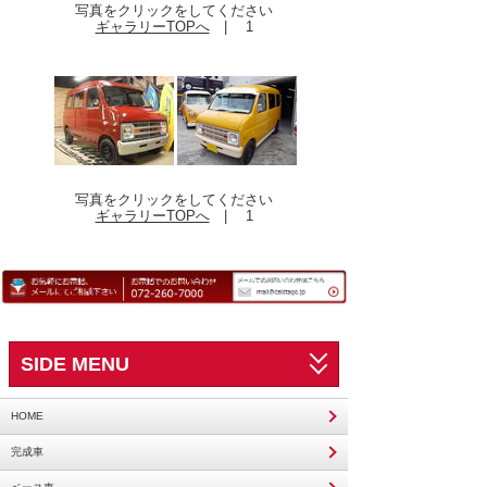
010-アーリー
写真をクリックをしてください
ギャラリーTOPへ
|
1
01-エブリィ/スクラム 17系
02-エブリィ/スクラム 64系
03-エブリィ/スクラム 52・62系
04-エブリィ/スクラム 51系
05-ハイゼット・アトレー S300系
06-ハイゼット・アトレー・デッキバン S100
系
写真をクリックをしてください
ギャラリーTOPへ
|
1
07-サンバーNewタイプ KV系
08-サンバー Bタイプ KV系
09-サンバー Vタイプ KV系
10-ドミンゴNewタイプ FA系
11-ドミンゴ Bタイプ FA系
SIDE MENU
12-アクティ HH1~4
13-エブリィランディ DA32W
HOME
14-ボンゴバン
完成車
15-ハイエース 200系
16-ハイゼット・アトレー S700系