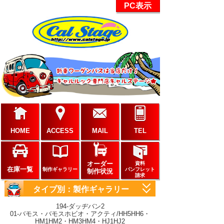
PC表示
HOME
ACCESS
MAIL
TEL
オーダー
資料
在庫一覧
制作ギャラリー
パンフレット
制作状況
請求
タイプ別：製作ギャラリー
194-ダッヂバン2
以前のギャラリーページはこちら
01-バモス・バモスホビオ・アクティ/HH5HH6・
HM1HM2・HM3HM4・HJ1HJ2