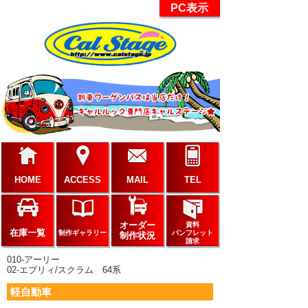
PC表示
HOME
ACCESS
MAIL
TEL
オーダー
資料
在庫一覧
制作ギャラリー
パンフレット
制作状況
請求
010-アーリー
02-エブリィ/スクラム 64系
軽自動車