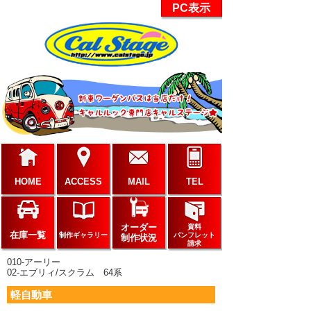
PC表示
HOME
ACCESS
MAIL
TEL
オーダー
資料
在庫一覧
制作ギャラリー
パンフレット
制作状況
請求
010-アーリー
02-エブリィ/スクラム 64系
軽自動車