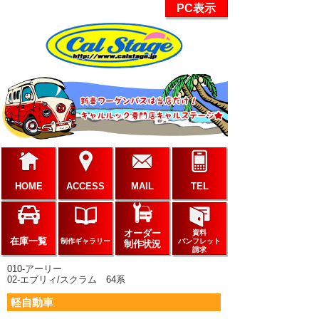
PC表示
HOME
ACCESS
MAIL
TEL
オーダー
資料
在庫一覧
制作ギャラリー
パンフレット
制作状況
請求
010-アーリー
02-エブリィ/スクラム 64系
軽自動車