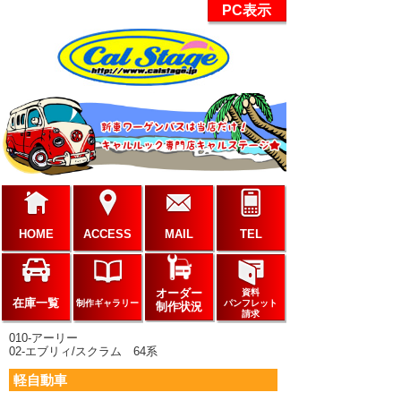
PC表示
HOME
ACCESS
MAIL
TEL
オーダー
資料
在庫一覧
制作ギャラリー
パンフレット
制作状況
請求
010-アーリー
02-エブリィ/スクラム 64系
軽自動車