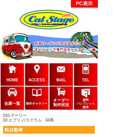
PC表示
HOME
ACCESS
MAIL
TEL
オーダー
資料
在庫一覧
制作ギャラリー
パンフレット
制作状況
請求
010-アーリー
02-エブリィ/スクラム 64系
軽自動車