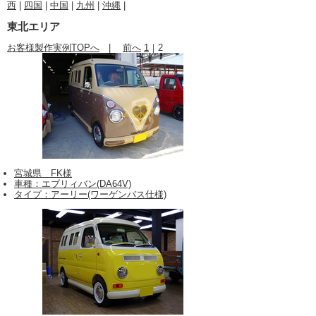
西
|
四国
|
中国
|
九州
|
沖縄
|
東北エリア
お客様製作実例TOPへ
|
前へ
1
｜
2
宮城県 FK様
車種：エブリィバン(DA64V)
タイプ：アーリー(ワーゲンバス仕様)