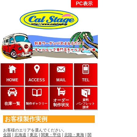
PC表示
HOME
ACCESS
MAIL
TEL
オーダー
資料
在庫一覧
制作ギャラリー
パンフレット
制作状況
請求
お客様製作実例
お客様のエリアを選んでください。
全国
|
北海道
|
東北
|
関東・甲信
|
北陸・東海
|
関