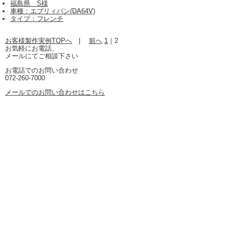
福島県 S様
車種：エブリィバン(DA64V)
タイプ：フレンチ
お客様製作実例TOPへ
|
前へ
1
｜
2
お気軽にお電話、
メールにてご相談下さい
お電話でのお問い合わせ
072-260-7000
メールでのお問い合わせはこちら
mail@calstage.jp
SIDE MENU
HOME
完成車