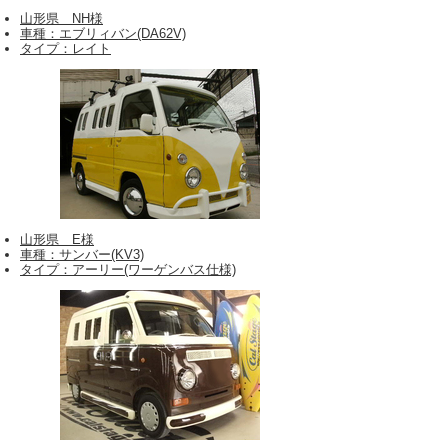
山形県 NH様
車種：エブリィバン(DA62V)
タイプ：レイト
山形県 E様
車種：サンバー(KV3)
タイプ：アーリー(ワーゲンバス仕様)