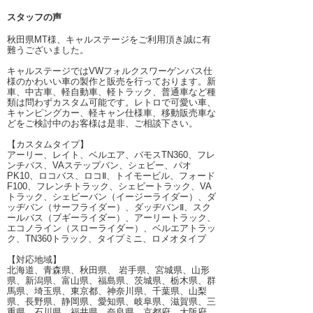
スタッフの声
秋田県MT様、キャルステージをご利用頂き誠に有
難うございました。
キャルステージではVWフォルクスワーゲンバス仕
様のかわいい車の製作と販売を行っております。新
車、中古車、軽自動車、軽トラック、普通車など種
類は問わずカスタム可能です。レトロで可愛い車、
キャンピングカー、軽キャン仕様車、移動販売車な
どをご検討中のお客様は是非、ご相談下さい。
【カスタムタイプ】
アーリー、レイト、ベルエア、バモスTN360、フレ
ンチバス、VAステップバン、シェビー、パオ
PK10、ロコバス、ロコⅡ、トイモービル、フォード
F100、フレンチトラック、シェビートラック、VA
トラック、シェビーバン（イージーライダー）、ダ
ッヂバン（サーフライダー）、ダッヂバンⅡ、スク
ールバス（ブギーライダー）、アーリートラック、
エコノライン（スローライダー）、ベルエアトラッ
ク、TN360トラック、タイプミニ、ロメオタイプ
【対応地域】
北海道、青森県、秋田県、 岩手県、宮城県、山形
県、新潟県、富山県、福島県、茨城県、栃木県、群
馬県、埼玉県、東京都、神奈川県、千葉県、山梨
県、長野県、静岡県、愛知県、岐阜県、滋賀県、三
重県、石川県、福井県、奈良県、京都府、大阪府、