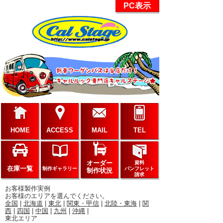
PC表示
HOME
ACCESS
MAIL
TEL
オーダー
資料
在庫一覧
制作ギャラリー
パンフレット
制作状況
請求
お客様製作実例
お客様のエリアを選んでください。
全国
|
北海道
|
東北
|
関東・甲信
|
北陸・東海
|
関
西
|
四国
|
中国
|
九州
|
沖縄
|
東北エリア