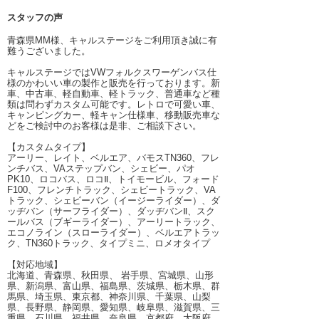
スタッフの声
青森県MM様、キャルステージをご利用頂き誠に有
難うございました。
キャルステージではVWフォルクスワーゲンバス仕
様のかわいい車の製作と販売を行っております。新
車、中古車、軽自動車、軽トラック、普通車など種
類は問わずカスタム可能です。レトロで可愛い車、
キャンピングカー、軽キャン仕様車、移動販売車な
どをご検討中のお客様は是非、ご相談下さい。
【カスタムタイプ】
アーリー、レイト、ベルエア、バモスTN360、フレ
ンチバス、VAステップバン、シェビー、パオ
PK10、ロコバス、ロコⅡ、トイモービル、フォード
F100、フレンチトラック、シェビートラック、VA
トラック、シェビーバン（イージーライダー）、ダ
ッヂバン（サーフライダー）、ダッヂバンⅡ、スク
ールバス（ブギーライダー）、アーリートラック、
エコノライン（スローライダー）、ベルエアトラッ
ク、TN360トラック、タイプミニ、ロメオタイプ
【対応地域】
北海道、青森県、秋田県、 岩手県、宮城県、山形
県、新潟県、富山県、福島県、茨城県、栃木県、群
馬県、埼玉県、東京都、神奈川県、千葉県、山梨
県、長野県、静岡県、愛知県、岐阜県、滋賀県、三
重県、石川県、福井県、奈良県、京都府、大阪府、