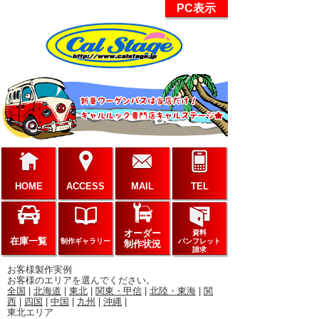
PC表示
HOME
ACCESS
MAIL
TEL
オーダー
資料
在庫一覧
制作ギャラリー
パンフレット
制作状況
請求
お客様製作実例
お客様のエリアを選んでください。
全国
|
北海道
|
東北
|
関東・甲信
|
北陸・東海
|
関
西
|
四国
|
中国
|
九州
|
沖縄
|
東北エリア