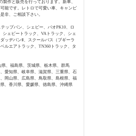
の製作と販売を行っております。新車、
ム可能です。レトロで可愛い車、キャンピ
は是非、ご相談下さい。
ステップバン、シェビー、パオPK10、ロ
ク、シェビートラック、VAトラック、シェ
ダッヂバンⅡ、スクールバス（ブギーラ
ルエアトラック、TN360トラック、タ
山県、福島県、茨城県、栃木県、群馬
県、愛知県、岐阜県、滋賀県、三重県、石
県、岡山県、広島県、鳥取県、島根県、福
知県、香川県、愛媛県、徳島県、沖縄県