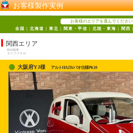
お客様製作実例
お客様のエリアを選んでください
全国
|
北海道
|
東北
|
関東・甲信
|
北陸・東海
|
関西
関西エリア
軽自動車
タイプ:ＰＫ10
大阪府YJ様
アルトHA25S/パオ仕様PK10