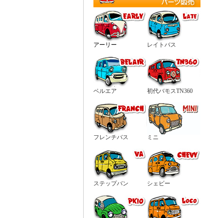
アーリー
レイトバス
ベルエア
初代バモスTN360
フレンチバス
ミニ
ステップバン
シェビー