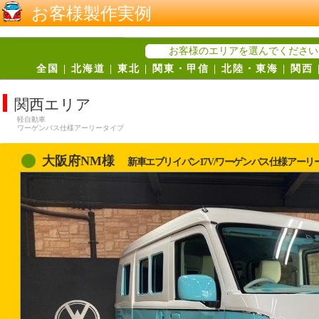
お客様製作実例
お客様のエリアを選んでください
全国
|
北海道
|
東北
|
関東・甲信
|
北陸・東海
|
関西
関西エリア
軽自動車
ワーゲンバス仕様アーリータイプ
大阪府NM様
新車エブリイバン17V/ワーゲンバス仕様アー