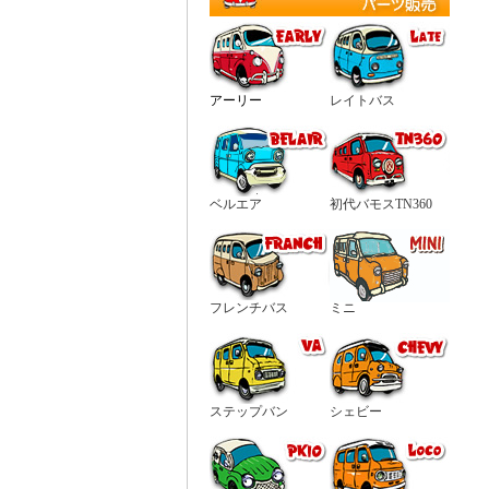
アーリー
レイトバス
ベルエア
初代バモスTN360
フレンチバス
ミニ
ステップバン
シェビー