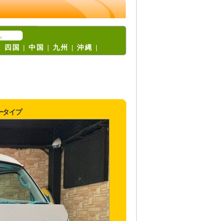
。
|
四国
|
中国
|
九州
|
沖縄
|
リータイプ