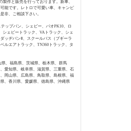
の製作と販売を行っております。新車、
ム可能です。レトロで可愛い車、キャンピ
は是非、ご相談下さい。
ステップバン、シェビー、パオPK10、ロ
ク、シェビートラック、VAトラック、シェ
ダッヂバンⅡ、スクールバス（ブギーラ
ルエアトラック、TN360トラック、タ
山県、福島県、茨城県、栃木県、群馬
県、愛知県、岐阜県、滋賀県、三重県、石
県、岡山県、広島県、鳥取県、島根県、福
知県、香川県、愛媛県、徳島県、沖縄県