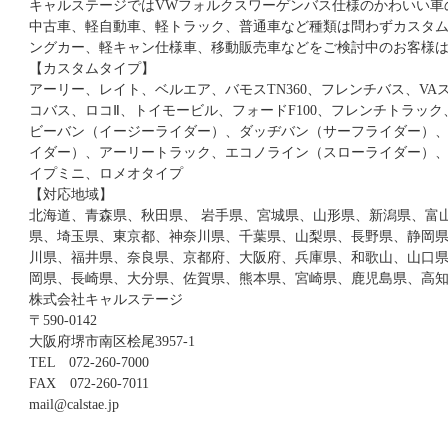
キャルステージではVWフォルクスワーゲンバス仕様のかわいい車
中古車、軽自動車、軽トラック、普通車など種類は問わずカスタ
ングカー、軽キャン仕様車、移動販売車などをご検討中のお客様
【カスタムタイプ】
アーリー、レイト、ベルエア、バモスTN360、フレンチバス、VA
コバス、ロコⅡ、トイモービル、フォードF100、フレンチトラッ
ビーバン（イージーライダー）、ダッヂバン（サーフライダー）、
イダー）、アーリートラック、エコノライン（スローライダー）、ベ
イプミニ、ロメオタイプ
【対応地域】
北海道、青森県、秋田県、 岩手県、宮城県、山形県、新潟県、富
県、埼玉県、東京都、神奈川県、千葉県、山梨県、長野県、静岡
川県、福井県、奈良県、京都府、大阪府、兵庫県、和歌山、山口
岡県、長崎県、大分県、佐賀県、熊本県、宮崎県、鹿児島県、高
株式会社キャルステージ
〒590-0142
大阪府堺市南区桧尾3957-1
TEL 072-260-7000
FAX 072-260-7011
mail@calstae.jp