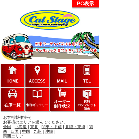
PC表示
HOME
ACCESS
MAIL
TEL
オーダー
資料
在庫一覧
制作ギャラリー
パンフレット
制作状況
請求
お客様製作実例
お客様のエリアを選んでください。
全国
|
北海道
|
東北
|
関東・甲信
|
北陸・東海
|
関
西
|
四国
|
中国
|
九州
|
沖縄
|
関西エリア