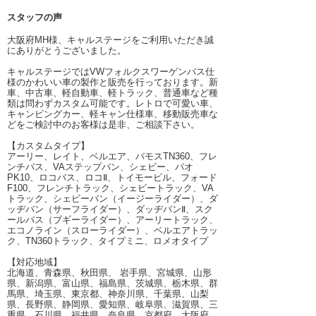
スタッフの声
大阪府MH様、キャルステージをご利用いただき誠
にありがとうございました。
キャルステージではVWフォルクスワーゲンバス仕
様のかわいい車の製作と販売を行っております。新
車、中古車、軽自動車、軽トラック、普通車など種
類は問わずカスタム可能です。レトロで可愛い車、
キャンピングカー、軽キャン仕様車、移動販売車な
どをご検討中のお客様は是非、ご相談下さい。
【カスタムタイプ】
アーリー、レイト、ベルエア、バモスTN360、フレ
ンチバス、VAステップバン、シェビー、パオ
PK10、ロコバス、ロコⅡ、トイモービル、フォード
F100、フレンチトラック、シェビートラック、VA
トラック、シェビーバン（イージーライダー）、ダ
ッヂバン（サーフライダー）、ダッヂバンⅡ、スク
ールバス（ブギーライダー）、アーリートラック、
エコノライン（スローライダー）、ベルエアトラッ
ク、TN360トラック、タイプミニ、ロメオタイプ
【対応地域】
北海道、青森県、秋田県、 岩手県、宮城県、山形
県、新潟県、富山県、福島県、茨城県、栃木県、群
馬県、埼玉県、東京都、神奈川県、千葉県、山梨
県、長野県、静岡県、愛知県、岐阜県、滋賀県、三
重県、石川県、福井県、奈良県、京都府、大阪府、