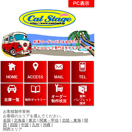
PC表示
HOME
ACCESS
MAIL
TEL
オーダー
資料
在庫一覧
制作ギャラリー
パンフレット
制作状況
請求
お客様製作実例
お客様のエリアを選んでください。
全国
|
北海道
|
東北
|
関東・甲信
|
北陸・東海
|
関
西
|
四国
|
中国
|
九州
|
沖縄
|
関西エリア