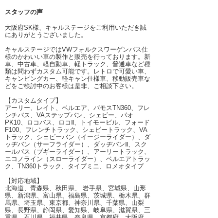
スタッフの声
大阪府SK様、キャルステージをご利用いただき誠
にありがとうございました。
キャルステージではVWフォルクスワーゲンバス仕
様のかわいい車の製作と販売を行っております。新
車、中古車、軽自動車、軽トラック、普通車など種
類は問わずカスタム可能です。レトロで可愛い車、
キャンピングカー、軽キャン仕様車、移動販売車な
どをご検討中のお客様は是非、ご相談下さい。
【カスタムタイプ】
アーリー、レイト、ベルエア、バモスTN360、フレ
ンチバス、VAステップバン、シェビー、パオ
PK10、ロコバス、ロコⅡ、トイモービル、フォード
F100、フレンチトラック、シェビートラック、VA
トラック、シェビーバン（イージーライダー）、ダ
ッヂバン（サーフライダー）、ダッヂバンⅡ、スク
ールバス（ブギーライダー）、アーリートラック、
エコノライン（スローライダー）、ベルエアトラッ
ク、TN360トラック、タイプミニ、ロメオタイプ
【対応地域】
北海道、青森県、秋田県、 岩手県、宮城県、山形
県、新潟県、富山県、福島県、茨城県、栃木県、群
馬県、埼玉県、東京都、神奈川県、千葉県、山梨
県、長野県、静岡県、愛知県、岐阜県、滋賀県、三
重県、石川県、福井県、奈良県、京都府、大阪府、