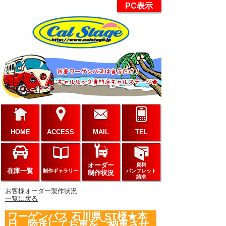
PC表示
HOME
ACCESS
MAIL
TEL
オーダー
資料
在庫一覧
制作ギャラリー
パンフレット
制作状況
請求
お客様オーダー製作状況
一覧に戻る
ワーゲンバス 石川県 ST様★本
日、陸送にてお車をご納車させ