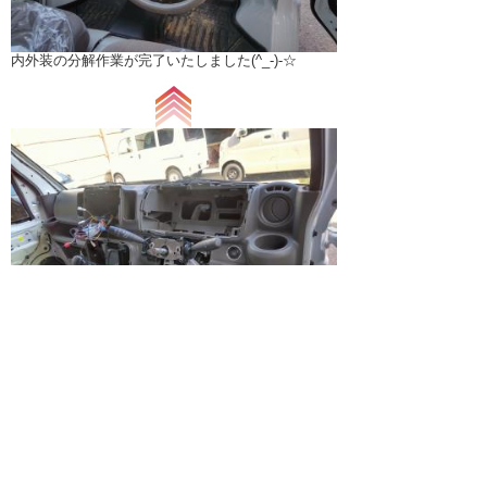
内外装の分解作業が完了いたしました(^_-)-☆
内装分解作業中です!(^^)!
外装の分解作業も行っていきますよ～(*'ω'*)