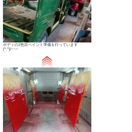
ボディの2色目ペイント準備を行っています
(^.^)/~~~