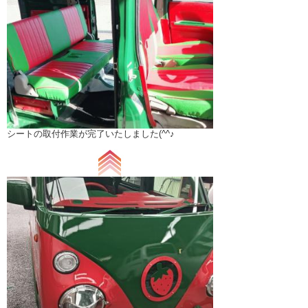
シートの取付作業が完了いたしました(^^♪