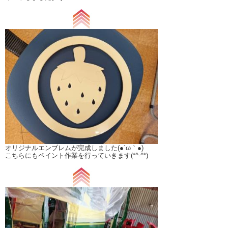
オリジナルエンブレムが完成しました(●´ω｀●)
こちらにもペイント作業を行っていきます(*^-^*)