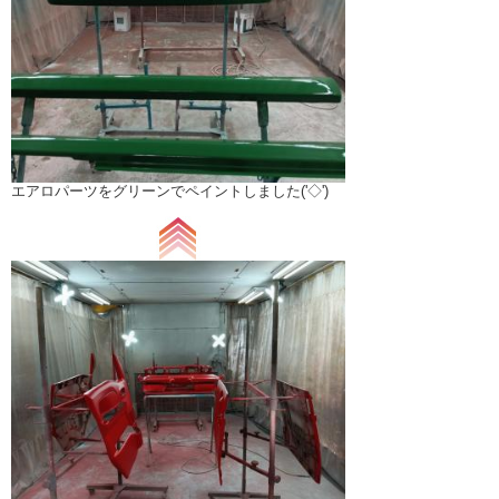
エアロパーツをグリーンでペイントしました('◇')ゞ