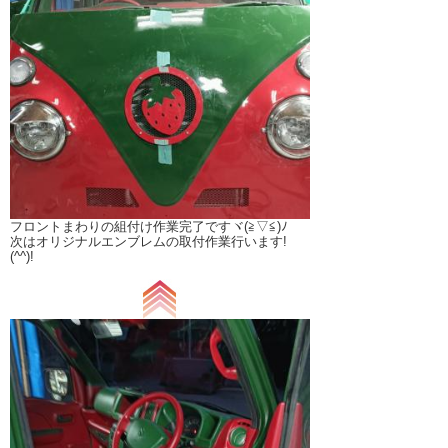
フロントまわりの組付け作業完了ですヾ(≧▽≦)ﾉ
次はオリジナルエンブレムの取付作業行います!
(^^)!