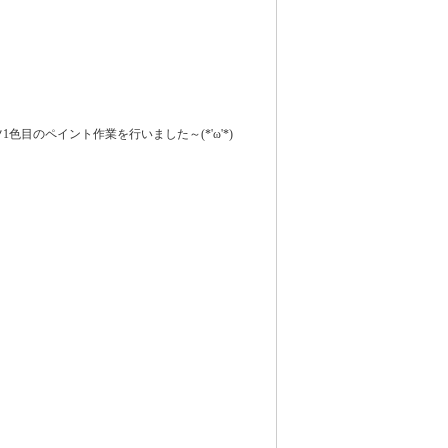
1色目のペイント作業を行いました～(*'ω'*)