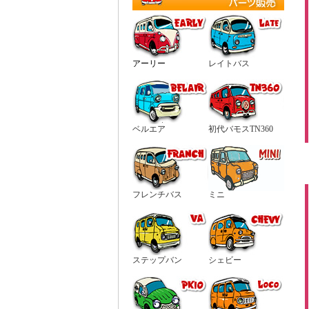
アーリー
レイトバス
ベルエア
初代バモスTN360
フレンチバス
ミニ
ステップバン
シェビー