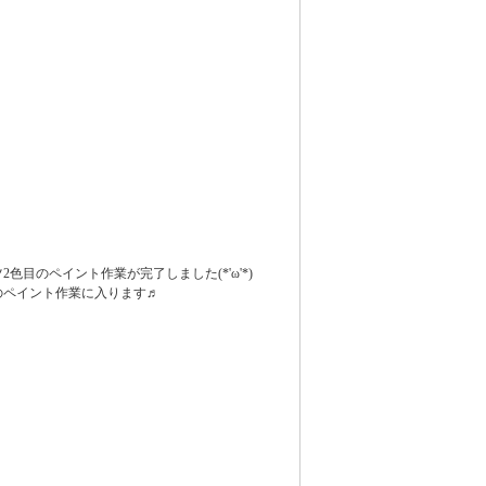
2色目のペイント作業が完了しました(*'ω'*)
のペイント作業に入ります♬