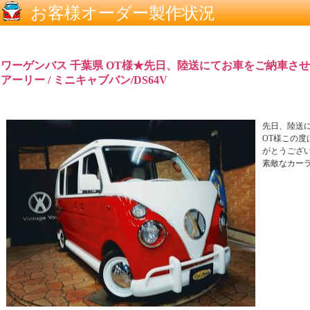
お客様オーダー製作状況
ワーゲンバス 千葉県 OT様★先日、陸送にてお車をご納車させ
アーリー / ミニキャブバン/DS64V
先日、陸送に
OT様この
がとうございま
素敵なカー