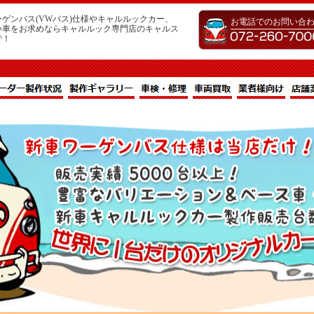
ゲンバス(VWバス)仕様やキャルルックカー、
お電話でのお問い合
い車をお求めならキャルルック専門店のキャルス
で！