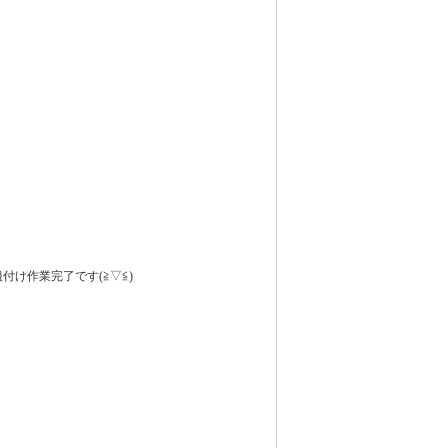
付け作業完了です(≧▽≦)