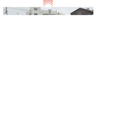
大阪府KM様にタイプ:ミニのご成約をいただきまし
た～(≧▽≦)
KM様、この度はキャルステージをお選びいただき
誠にありがとうございます!!!
ベース車はタントです(^O^)／
製作状況を順次アップしていきます♪
キャルステージではVWフォルクスワーゲンバス仕
様のかわいい車の製作と販売を行っております。
新車ワーゲンバス、中古車、軽自動車、軽トラッ
ク、普通車など種類は問わずカスタム可能です。
レトロで可愛い車、キャンピングカー、軽キャン仕
様車、移動販売車、オールドカーなどをご検討中の