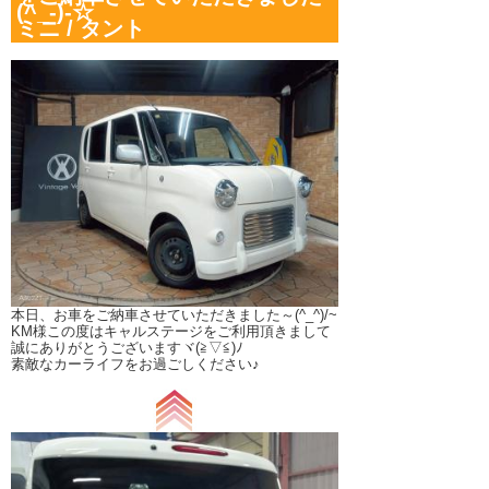
(^_-)-☆
ミニ / タント
本日、お車をご納車させていただきました～(^_^)/~
KM様この度はキャルステージをご利用頂きまして
誠にありがとうございますヾ(≧▽≦)ﾉ
素敵なカーライフをお過ごしください♪