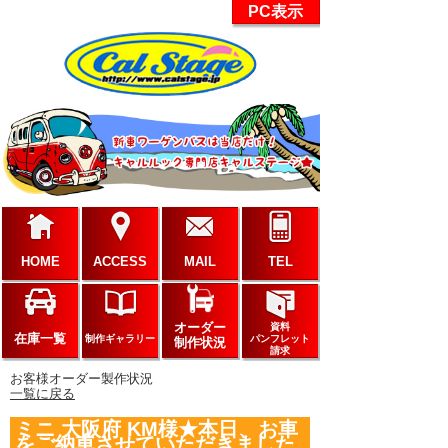
PC表示
HOME
ACCESS
MAIL
TEL
オーダー
資料
在庫一覧
制作ギャラリー
パンフレット
制作状況
請求
お客様オーダー製作状況
一覧に戻る
ミニ 大阪府 KM様★本日、お車
をご納車させていただきました