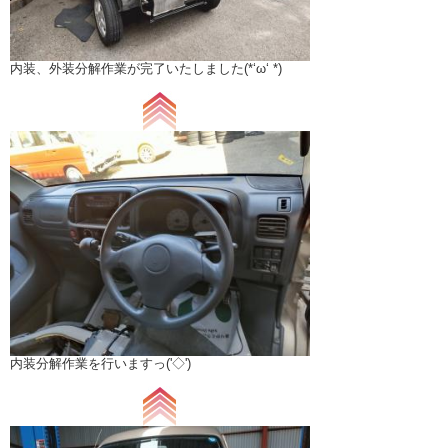
内装、外装分解作業が完了いたしました(*‘ω‘ *)
内装分解作業を行いますっ('◇')ゞ