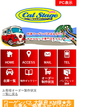
PC表示
HOME
ACCESS
MAIL
TEL
オーダー
資料
在庫一覧
制作ギャラリー
パンフレット
制作状況
請求
お客様オーダー製作状況
一覧に戻る
ワーゲンバス 大阪府 KM様★先
日、お車をご納車させていただ