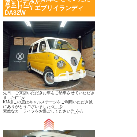
きました(^^♪
アーリー / エブリイランディ
DA32W
先日、ご来店いただきお車をご納車させていただき
ました(*^^)v
KM様この度はキャルステージをご利用いただき誠
にありがとうございました<(_ _)>
素敵なカーライフをお過ごしください(^_-)-☆