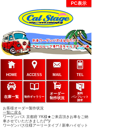
PC表示
HOME
ACCESS
MAIL
TEL
オーダー
資料
在庫一覧
制作ギャラリー
パンフレット
制作状況
請求
お客様オーダー製作状況
一覧に戻る
ワーゲンバス 京都府 YK様★ご来店頂きお車をご納
車させていただきました(^^)/
ワーゲンバス仕様アーリータイプ / 新車ハイゼット