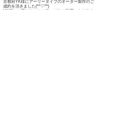
京都府YK様にアーリータイプのオーダー製作のご
成約を頂きました(*^▽^*)
YK様この度はキャルステージをご利用いただきま
して誠にありがとうございます♪
ベース車は新車のハイゼットカーゴになります‼‼
ハイゼットカーゴの純正色のアイスグリーンを下半
分色で上半分色はパピーベージュで製作予定になり
ます‼‼
オリジナルエンブレムも製作予定ですよ♪
新車届きましたらお写真アップさせていただきます
ね(*´ω｀*)
※お写真は現車とは異なりなす!!提案も可能ですの
で、ベース車について今イチ分からない場合はお気
軽にご相談くださいませ。
キャルステージではVWフォルクスワーゲンバス仕
様のかわいい車の製作と販売を行っております。
新車ワーゲンバス、中古車、軽自動車、軽トラッ
ク、普通車など種類は問わずカスタム可能です。
レトロで可愛い車、キャンピングカー、軽キャン仕
様車、移動販売車、オールドカーなどをご検討中の
お客様は
是非、ご相談下さい。
【カスタムタイプ】
アーリー、レイト、ベルエア、バモスTN360、フレ
ンチバス、VAステップバン、シェビー、パオ