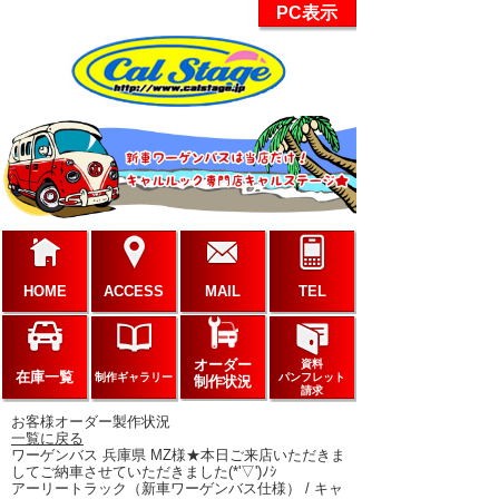
PC表示
HOME
ACCESS
MAIL
TEL
オーダー
資料
在庫一覧
制作ギャラリー
パンフレット
制作状況
請求
お客様オーダー製作状況
一覧に戻る
ワーゲンバス 兵庫県 MZ様★本日ご来店いただきま
してご納車させていただきました(*'▽')ﾉｼ
アーリートラック（新車ワーゲンバス仕様） / キャ