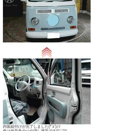
内装組付けが完了しました(*´з`)ﾉｼ
色は外装色のつや消し塗装です(^▽^)/