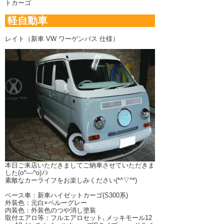
トカーゴ
軽自動車
レイト（新車 VW ワーゲンバス 仕様）
本日ご来店いただきましてご納車させていただきま
した(o^―^o)ﾉｼ
素敵なカーライフをお楽しみください(*^▽^*)
ベース車：新車ハイゼットカーゴ(S300系)
外装色：元白×ペルーグレー
内装色：外装色のつや消し塗装
取付エアロ等：フルエアロセット､メッキモール12