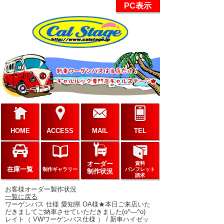
PC表示
HOME
ACCESS
MAIL
TEL
オーダー
資料
在庫一覧
制作ギャラリー
パンフレット
制作状況
請求
お客様オーダー製作状況
一覧に戻る
ワーゲンバス 仕様 愛知県 OA様★本日ご来店いた
だきましてご納車させていただきました(o^―^o)
レイト（ VWワーゲンバス仕様 ） / 新車ハイゼッ