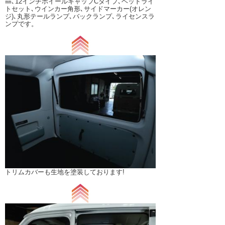
㎜､12インチホイールキャップCタイプ､ヘッドライ
トセット､ウインカー角形､サイドマーカー(オレン
ジ)､丸形テールランプ､バックランプ､ライセンスラ
ンプです。
トリムカバーも生地を塗装しております!