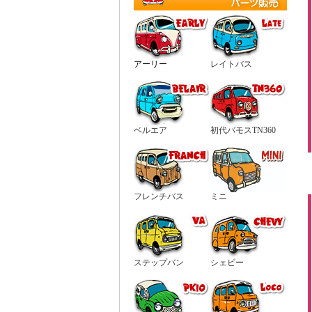
アーリー
レイトバス
ベルエア
初代バモスTN360
フレンチバス
ミニ
ステップバン
シェビー