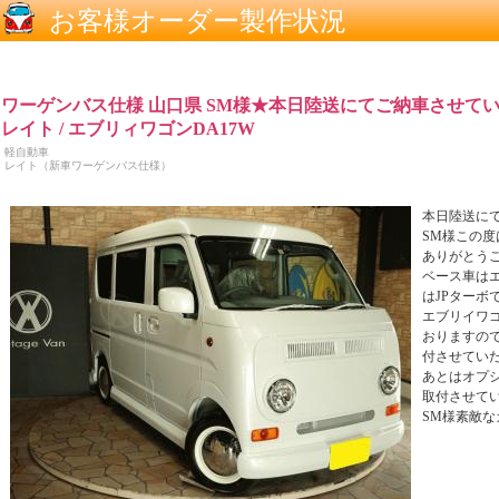
お客様オーダー製作状況
ワーゲンバス仕様 山口県 SM様★本日陸送にてご納車させていただ
レイト / エブリィワゴンDA17W
軽自動車
レイト（新車ワーゲンバス仕様）
本日陸送にて
SM様この
ありがとうござ
ベース車はエ
はJPターボです
エブリイワ
おりますの
付させていた
あとはオプ
取付させてい
SM様素敵