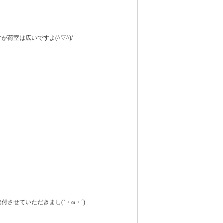
が荷室は広いですよ(^▽^)/
付させていただきまし(`・ω・´)