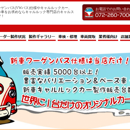
ゲンバス(VWバス)仕様やキャルルックカー、
お電話でのお問い合
い車をお求めならキャルルック専門店のキャルス
で！