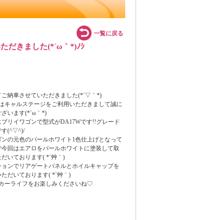
一覧に戻る
きました(*´ω｀*)ﾉｼ
ご納車させていただきました(*´▽｀*)
度はキャルステージをご利用いただきまして誠に
います(*´ω｀*)
ブリイワゴンで型式がDA17Wです!!グレード
(^▽^)/
ゴンの元色のパールホワイト1色仕上げとなって
で今回はエアロをパールホワイトに塗装して取
だいております( *´艸｀)
ションでリアゲートパネルとホイルキャップを
ただいております( *´艸｀)
なカーライフをお楽しみくださいね♡