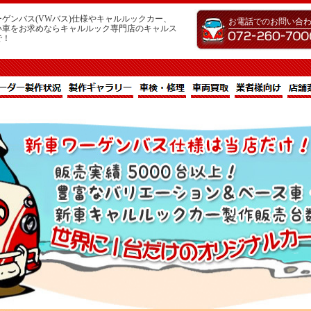
ゲンバス(VWバス)仕様やキャルルックカー、
お電話でのお問い合
い車をお求めならキャルルック専門店のキャルス
で！