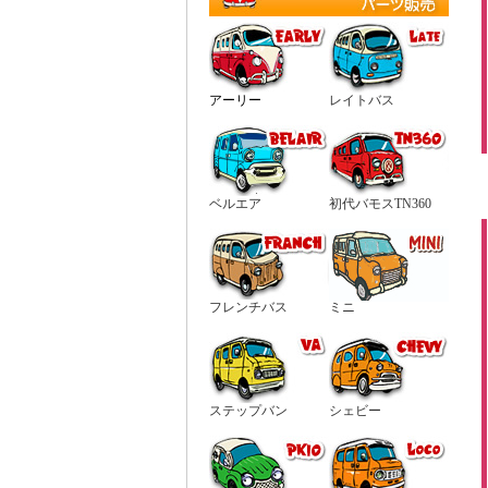
アーリー
レイトバス
ベルエア
初代バモスTN360
フレンチバス
ミニ
ステップバン
シェビー