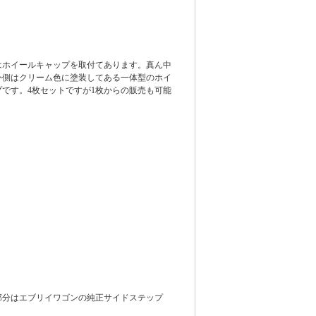
はホイールキャップを取付てあります。真ん中
外側はクリーム色に塗装してある一体型のホイ
プです。4枚セットですが1枚からの販売も可能
部分はエブリイワゴンの純正サイドステップ