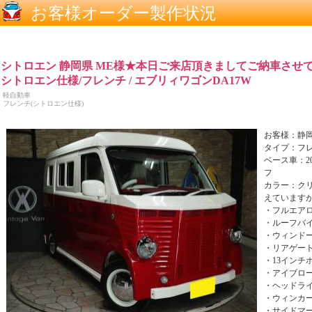
お客様オーダー製作状況
シトロエン 静岡県 ME様★本日ご来店頂きましてご納車させてい
シトロエン仕様/フレンチ / エブリィワゴンDA17W
軽自動車
フレンチ(シトロエン仕様)
お客様：静岡
タイプ：フ
ベース車：2
フ
カラー：ク
えています
・フルエア
・ルーフバ
・ウィンド
・リアゲー
・13インチ
・アイブロ
・ヘッドラ
・ウィンカ
・サイドマ