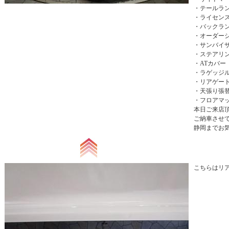
・テールラ
・ライセン
・バックラ
・オーダー
・サンバイ
・ステアリ
・ATカバー
・ラゲッジ
・リアゲー
・天張り張
・フロアマ
本日ご来店
ご納車させ
静岡までお気
こちらはリア