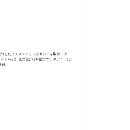
塗装した上でステアリングカバーを取付。上
ルト4点と3色の色分け可能です。ギアﾉﾌﾞには
取付。