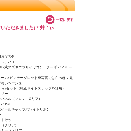
一覧に戻る
ただきました( *´艸｀)♬
県 ME様
レンチバス
019式スズキエブリイワゴンJPターボ ハイルー
リームxビンテージレッド※写真では白っぽく見
が薄いベージュ
ロ6点セット（純正サイドステップを活用）
イザー
ーパネル（フロント&リア）
トパネル
ホイールキャップホワイトリボン
ー
イトセット
ー（クリア）
ーカー（クリア）