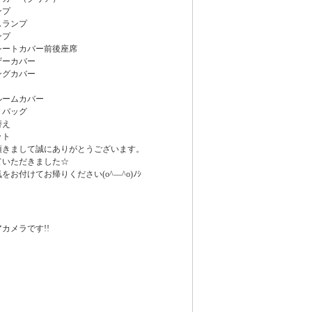
ンプ
スランプ
ンプ
シートカバー前後座席
ザーカバー
ングカバー
ルームカバー
トバッグ
替え
ット
頂きまして誠にありがとうございます。
ていただきました☆
をお付けてお帰りください(o^―^o)ﾉｼ
カメラです!!