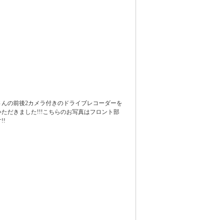
さんの前後2カメラ付きのドライブレコーダーを
ただきました!!!こちらのお写真はフロント部
!!