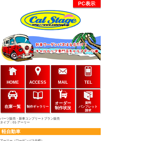
PC表示
HOME
ACCESS
MAIL
TEL
オーダー
資料
在庫一覧
制作ギャラリー
パンフレット
制作状況
請求
パーツ販売・新車コンプリートプラン販売
タイプ：01-アーリー
軽自動車
アーリー（ワーゲンバス仕様）