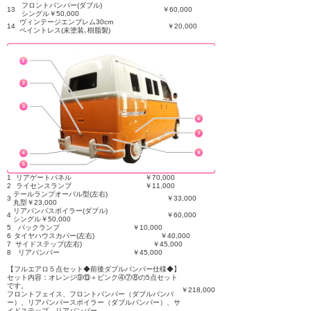
フロントバンパー(ダブル)
13
￥60,000
シングル￥50,000
ヴィンテージエンブレム30cm
14
￥20,000
ペイントレス(未塗装､樹脂製)
1
リアゲートパネル
￥70,000
2
ライセンスランプ
￥11,000
テールランプオーバル型(左右)
3
￥33,000
丸型￥23,000
リアバンパスポイラー(ダブル)
4
￥60,000
シングル￥50,000
5
バックランプ
￥10,000
6
タイヤハウスカバー(左右)
￥40,000
7
サイドステップ(左右)
￥45,000
8
リアバンパー
￥45,000
【フルエアロ５点セット◆前後ダブルバンパー仕様◆】
セット内容：オレンジ⑨⑬＋ピンク④⑦⑧の5点セット
です。
￥218,000
フロントフェイス、フロントバンパー（ダブルバンパ
ー）、リアバンパースポイラー（ダブルバンパー）、サ
イドステップ、リアバンパー