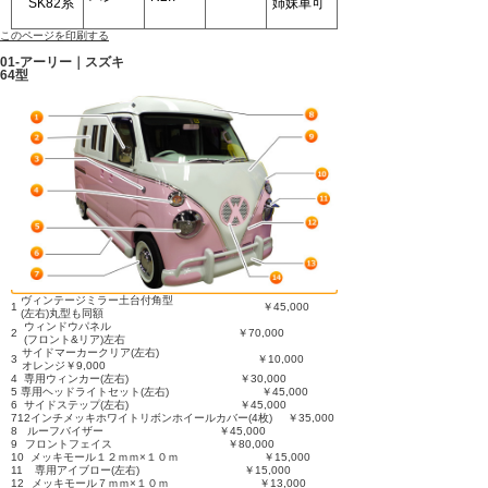
SK82系
姉妹車可
このページを印刷する
01-アーリー｜スズキ
64型
ヴィンテージミラー土台付角型
1
￥45,000
(左右)丸型も同額
ウィンドウパネル
2
￥70,000
(フロント&リア)左右
サイドマーカークリア(左右)
3
￥10,000
オレンジ￥9,000
4
専用ウィンカー(左右)
￥30,000
5
専用ヘッドライトセット(左右)
￥45,000
6
サイドステップ(左右)
￥45,000
7
12インチメッキホワイトリボンホイールカバー(4枚)
￥35,000
8
ルーフバイザー
￥45,000
9
フロントフェイス
￥80,000
10
メッキモール１２ｍｍ×１０ｍ
￥15,000
11
専用アイブロー(左右)
￥15,000
12
メッキモール７ｍｍ×１０ｍ
￥13,000