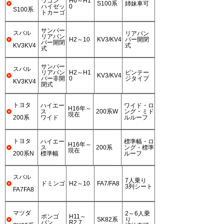
ワゴン
H6～H1
S100系
姉妹車可
ハイゼッ
0
S100系
トカーゴ
サンバー
スバル
リアバン
リアバン
H2～10
KV3/KV4
パー開閉
パー開閉
KV3KV4
式
式
サンバー
スバル
リアバン
H2～H1
ビンテー
KV3/KV4
パー非開
0
ジタイプ
KV3KV4
閉式
トヨタ
ハイエー
ワイド・ロ
H16年～
ス
200系W
ング・ミド
現在
200系
ワイド
ルルーフ
トヨタ
ハイエー
標準幅・ロ
H16年～
ス
200系
ング・標準
現在
200系N
標準幅
ルーフ
スバル
7人乗り
ドミンゴ
H2～10
FA7/FA8
3列シート
FA7FA8
マツダ
2～6人乗
ボンゴ
H11～
SK82系
り
バン
R2.7