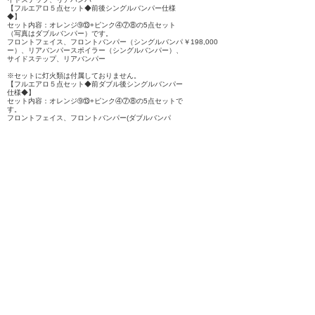
【フルエアロ５点セット◆前後シングルバンパー仕様
◆】
セット内容：オレンジ➈⑬+ピンク④⑦⑧の5点セット
（写真はダブルバンパー）です。
フロントフェイス、フロントバンパー（シングルバンパ
￥198,000
ー）、リアバンパースポイラー（シングルバンパー）、
サイドステップ、リアバンパー
※セットに灯火類は付属しておりません。
【フルエアロ５点セット◆前ダブル後シングルバンパー
仕様◆】
セット内容：オレンジ➈⑬+ピンク④⑦⑧の5点セットで
す。
フロントフェイス、フロントバンパー(ダブルバンパ
ー）、リアバンパースポイラー（シングルバンパー）、
￥208,000
サイドステップ、リアバンパー
※セットに灯火類は付属しておりません
※表示は税抜価格です
株式会社キャルステージ
〒590-0142 大阪府堺市南区桧尾(ヒノオ)3957-1
TEL:072-260-7000 FAX:072-260-7011
mail@calstage.jp
ワーゲンバス仕様のかわいい車キャルルック専門店
お気軽にお電話、メール、LINEにてご相談下さい
お電話での問い合わせ
072-260-7000
メール・LINEはこちらをクリック
mail@calstage.jp