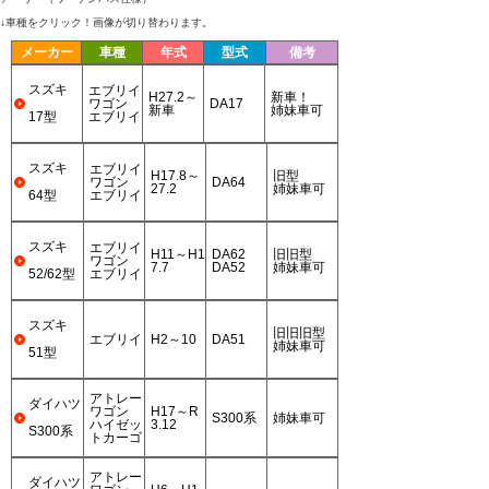
↓車種をクリック！画像が切り替わります。
メーカー
車種
年式
型式
備考
スズキ
エブリイ
H27.2～
新車！
ワゴン
DA17
新車
姉妹車可
17型
エブリイ
スズキ
エブリイ
H17.8～
旧型
ワゴン
DA64
27.2
姉妹車可
64型
エブリイ
スズキ
エブリイ
H11～H1
DA62
旧旧型
ワゴン
7.7
DA52
姉妹車可
52/62型
エブリイ
スズキ
旧旧旧型
エブリイ
H2～10
DA51
姉妹車可
51型
アトレー
ダイハツ
ワゴン
H17～R
S300系
姉妹車可
ハイゼッ
3.12
S300系
トカーゴ
アトレー
ダイハツ