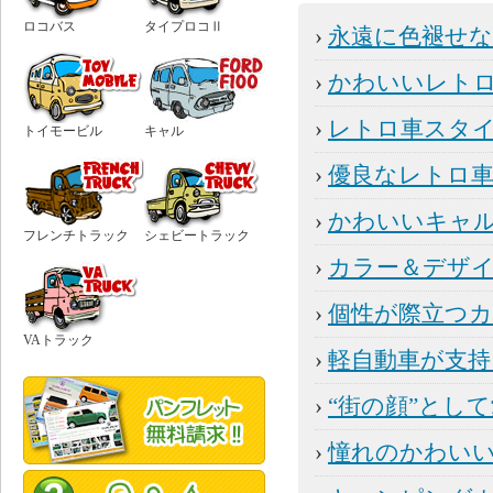
ロコバス
タイプロコⅡ
›
永遠に色褪せ
›
かわいいレト
›
レトロ車スタ
トイモービル
キャル
›
優良なレトロ
›
かわいいキャ
フレンチトラック
シェビートラック
›
カラー＆デザ
›
個性が際立つ
VAトラック
›
軽自動車が支持
›
“街の顔”とし
›
憧れのかわい