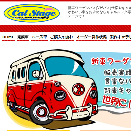
新車ワーゲンバス(VWバス)仕様やキャ
かわいい車をお求めならキャルルック専
テージで！