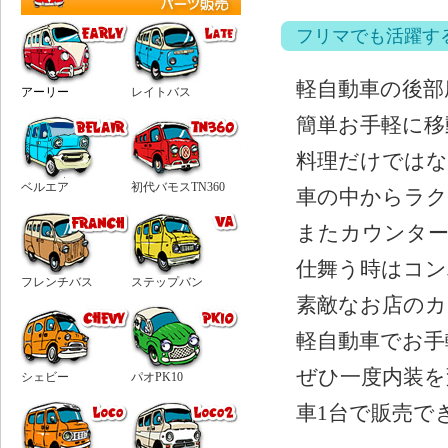
フリマでも活躍す
軽自動車の後部
アーリー
レイトバス
簡単お手軽に移
料理だけではな
ベルエア
初代バモスTN360
車の中からラク
またカウンタ
仕舞う時はコン
フレンチバス
ステップバン
素敵なお店のカ
軽自動車でお手
ぜひ一度内装を
シェビー
パオPK10
車1台で販売で