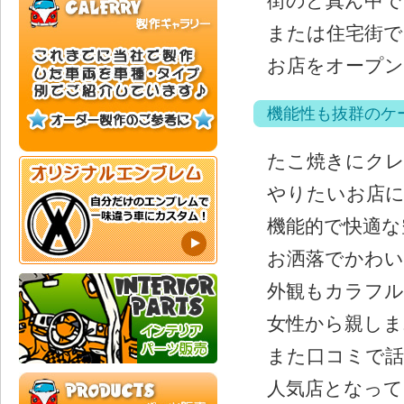
街のど真ん中で
または住宅街で
お店をオープ
機能性も抜群のケ
たこ焼きにク
やりたいお店に
機能的で快適な
お洒落でかわ
外観もカラフ
女性から親しま
また口コミで話
人気店となっ