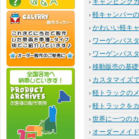
›
キャンピング
›
軽キャンパー
›
かわいい軽キ
›
ワーゲンバス
›
ワーゲンバス
›
移動販売の基礎
›
カスタマイズ
›
軽トラックの
›
軽トラックを
›
世界に一つの
›
オーダーメイ