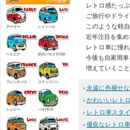
レトロ感たっぷ
ご旅行やドライ
このような軽自
アーリー
レイトバス
近年注目を集め
レトロ車に憧れ
ベルエア
初代バモスTN360
今後も自家用車
増えていくこ
フレンチバス
ステップバン
›
永遠に色褪せ
›
かわいいレト
シェビー
パオPK10
›
レトロ車スタ
›
優良なレトロ