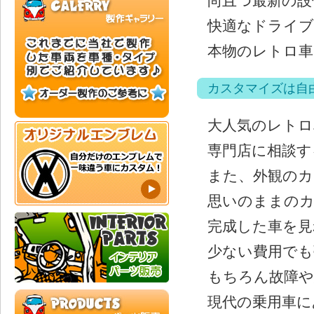
尚且つ最新の設
快適なドライ
本物のレトロ車
カスタマイズは自
大人気のレト
専門店に相談す
また、外観の
思いのままのカ
完成した車を見
少ない費用でも
もちろん故障や
現代の乗用車に