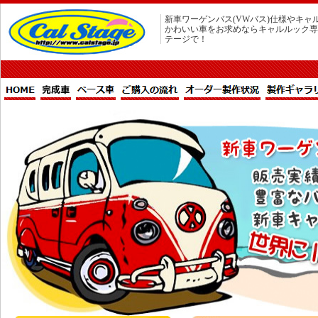
新車ワーゲンバス(VWバス)仕様やキャ
かわいい車をお求めならキャルルック専
テージで！