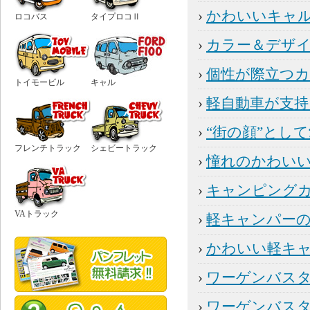
›
かわいいキャ
ロコバス
タイプロコⅡ
›
カラー＆デザ
›
個性が際立つ
トイモービル
キャル
›
軽自動車が支持
›
“街の顔”とし
フレンチトラック
シェビートラック
›
憧れのかわい
›
キャンピング
VAトラック
›
軽キャンパー
›
かわいい軽キ
›
ワーゲンバス
›
ワーゲンバス