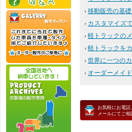
›
移動販売の基礎
›
カスタマイズ
›
軽トラックの
›
軽トラックを
›
世界に一つの
›
オーダーメイ
お気軽にお電話
メールにてご相